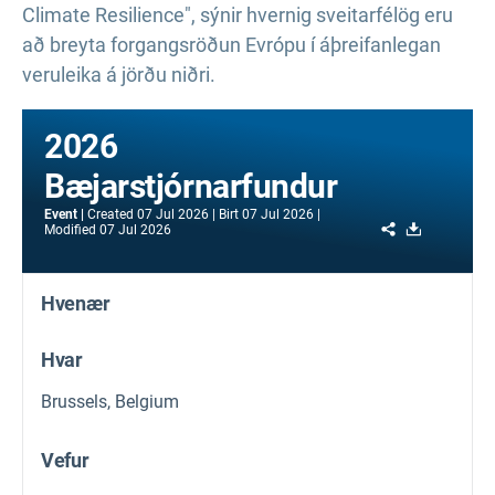
Climate Resilience", sýnir hvernig sveitarfélög eru
að breyta forgangsröðun Evrópu í áþreifanlegan
veruleika á jörðu niðri.
2026
Bæjarstjórnarfundur
Event
Created
07 Jul 2026
Birt
07 Jul 2026
Share
Download
Modified
07 Jul 2026
Hvenær
Hvar
Brussels, Belgium
Vefur