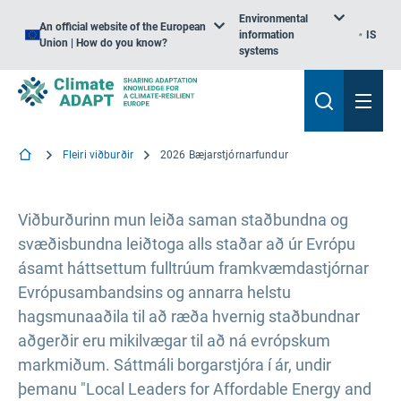
Environmental
An official website of the European
information
IS
Union | How do you know?
systems
Fleiri viðburðir
2026 Bæjarstjórnarfundur
Viðburðurinn mun leiða saman staðbundna og
svæðisbundna leiðtoga alls staðar að úr Evrópu
ásamt háttsettum fulltrúum framkvæmdastjórnar
Evrópusambandsins og annarra helstu
hagsmunaaðila til að ræða hvernig staðbundnar
aðgerðir eru mikilvægar til að ná evrópskum
markmiðum. Sáttmáli borgarstjóra í ár, undir
þemanu "Local Leaders for Affordable Energy and