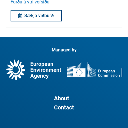
Farðu á ytri vefsíðu
Sækja viðburð
Managed by
About
Contact