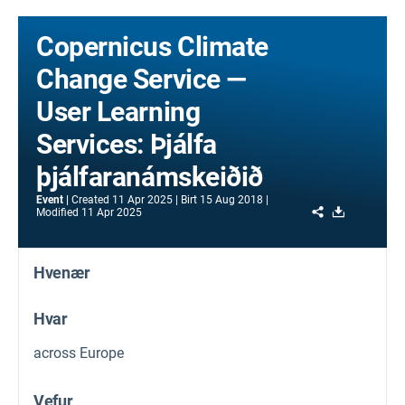
Copernicus Climate
Change Service —
User Learning
Services: Þjálfa
þjálfaranámskeiðið
Event
Created
11 Apr 2025
Birt
15 Aug 2018
Share
Download
Modified
11 Apr 2025
Hvenær
Hvar
across Europe
Vefur