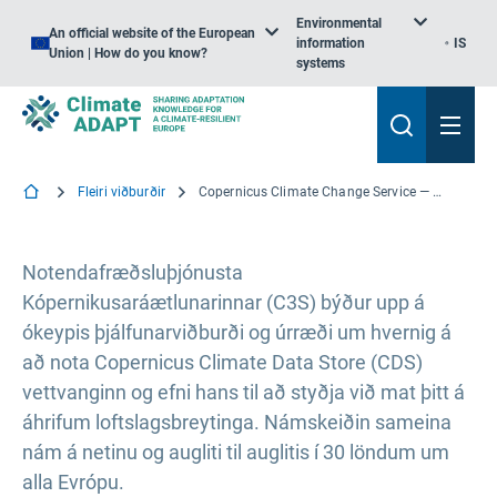
Environmental
An official website of the European
information
IS
Union | How do you know?
systems
Fleiri viðburðir
Copernicus Climate Change Service — User Learning Services: Þjálfa þjálfaranámskeiðið
Notendafræðsluþjónusta
Kópernikusaráætlunarinnar (C3S) býður upp á
ókeypis þjálfunarviðburði og úrræði um hvernig á
að nota Copernicus Climate Data Store (CDS)
vettvanginn og efni hans til að styðja við mat þitt á
áhrifum loftslagsbreytinga. Námskeiðin sameina
nám á netinu og augliti til auglitis í 30 löndum um
alla Evrópu.