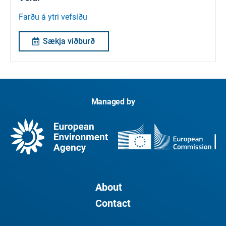
Farðu á ytri vefsíðu
Sækja viðburð
Managed by
About
Contact