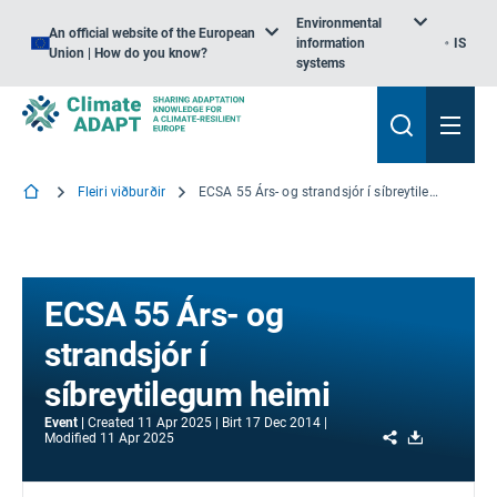
Environmental
An official website of the European
information
IS
Union | How do you know?
systems
Fleiri viðburðir
ECSA 55 Árs- og strandsjór í síbreytilegum heimi
ECSA 55 Árs- og
strandsjór í
síbreytilegum heimi
Event
Created
11 Apr 2025
Birt
17 Dec 2014
Share
Download
Modified
11 Apr 2025