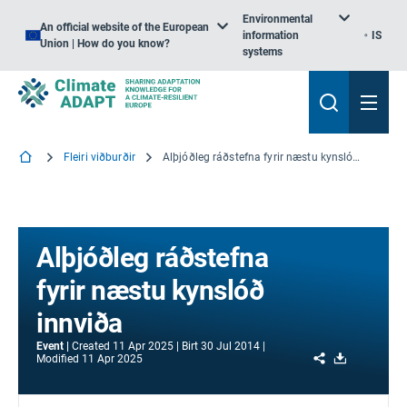
Environmental
An official website of the European
information
IS
Union | How do you know?
systems
Fleiri viðburðir
Alþjóðleg ráðstefna fyrir næstu kynslóð innviða
Alþjóðleg ráðstefna
fyrir næstu kynslóð
innviða
Event
Created
11 Apr 2025
Birt
30 Jul 2014
Share
Download
Modified
11 Apr 2025