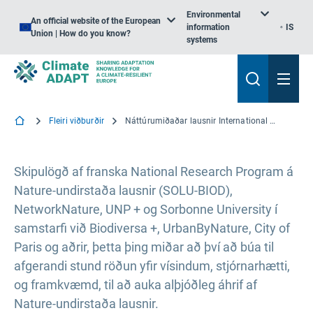
Environmental
An official website of the European
information
IS
Union | How do you know?
systems
Fleiri viðburðir
Náttúrumiðaðar lausnir International Congress
Skipulögð af franska National Research Program á
Nature-undirstaða lausnir (SOLU-BIOD),
NetworkNature, UNP + og Sorbonne University í
samstarfi við Biodiversa +, UrbanByNature, City of
Paris og aðrir, þetta þing miðar að því að búa til
afgerandi stund röðun yfir vísindum, stjórnarhætti,
og framkvæmd, til að auka alþjóðleg áhrif af
Nature-undirstaða lausnir.