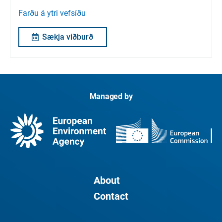
Farðu á ytri vefsíðu
Sækja viðburð
Managed by
About
Contact