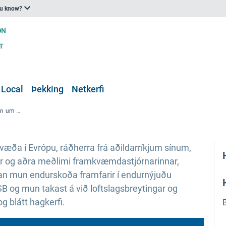
ou know?
 Local
Þekking
Netkerfi
Ystu svæðin Forum 2020: Saman um sjálfbæra framtíð
væða í Evrópu, ráðherra frá aðildarríkjum sínum,
 og aðra meðlimi framkvæmdastjórnarinnar,
n mun endurskoða framfarir í endurnýjuðu
B og mun takast á við loftslagsbreytingar og
og blátt hagkerfi.