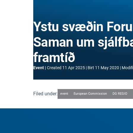
Ystu svæðin For
Saman um sjálfb
framtíð
Event
Created
11 Apr 2025
Birt
11 May 2020
Modif
Filed under:
event
European Commission
DG REGIO