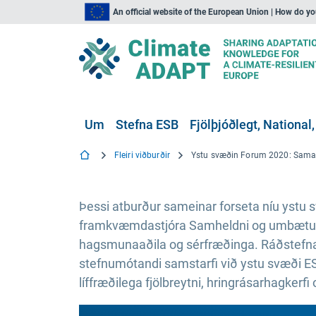
An official website of the European Union | How do y
Um
Stefna ESB
Fjölþjóðlegt, National,
Fleiri viðburðir
Þessi atburður sameinar forseta níu ystu s
framkvæmdastjóra Samheldni og umbætur
hagsmunaaðila og sérfræðinga. Ráðstefna
stefnumótandi samstarfi við ystu svæði ES
líffræðilega fjölbreytni, hringrásarhagkerfi 