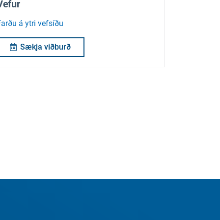
Vefur
arðu á ytri vefsíðu
Sækja viðburð