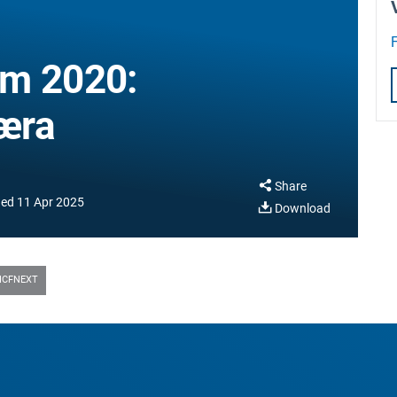
F
um 2020:
æra
Share
ied
11 Apr 2025
Download
ICFNEXT