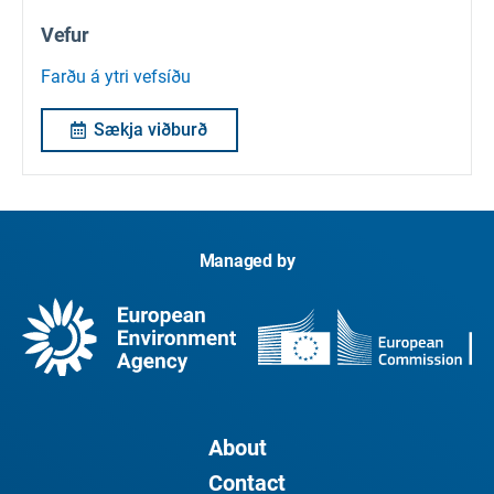
Vefur
Farðu á ytri vefsíðu
Sækja viðburð
Managed by
About
Contact