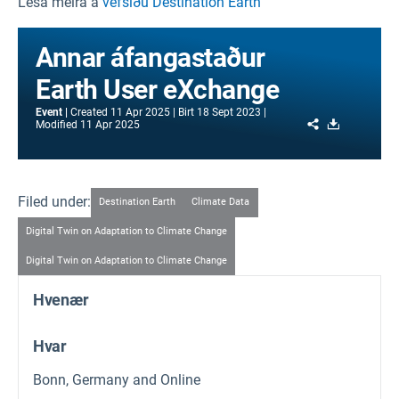
Lesa meira á
vefsíðu Destination Earth
Annar áfangastaður
Earth User eXchange
Event
Created
11 Apr 2025
Birt
18 Sept 2023
Share
Download
Modified
11 Apr 2025
Filed under:
Destination Earth
Climate Data
Digital Twin on Adaptation to Climate Change
Digital Twin on Adaptation to Climate Change
Hvenær
Hvar
Bonn, Germany and Online