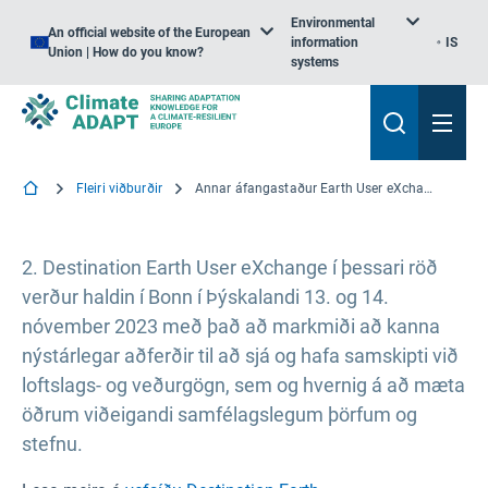
Environmental
An official website of the European
information
IS
Union | How do you know?
systems
Fleiri viðburðir
Annar áfangastaður Earth User eXchange
2. Destination Earth User eXchange í þessari röð
verður haldin í Bonn í Þýskalandi 13. og 14.
nóvember 2023 með það að markmiði að kanna
nýstárlegar aðferðir til að sjá og hafa samskipti við
loftslags- og veðurgögn, sem og hvernig á að mæta
öðrum viðeigandi samfélagslegum þörfum og
stefnu.