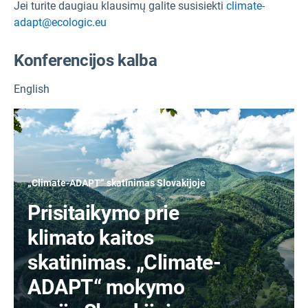
Jei turite daugiau klausimų galite susisiekti
climate-
adapt@ecologic.eu
Konferencijos kalba
English
„Climate-ADAPT“ skatinimas Slovakijoje
Prisitaikymo prie
klimato kaitos
skatinimas. „Climate-
ADAPT“ mokymo