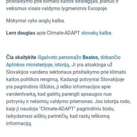
prisitaikymo prie klimato kaitos strategijas, planus ir
veiksmus visais valdymo lygmenimis Europoje.
Mokymai vyks anglų kalba.
Lern daugiau
apie Climate-ADAPT
slovakų kalba
.
Čia skaitykite
išgalvoto personažo
Beatos,
dirbančio
Aplinkos ministerijoje, istoriją.
Ji yra atsakinga už
Slovakijos vandens sektoriaus prisitaikymo prie klimato
kaitos politikos rengimą. Kadangi potvyniai Slovakijoje
yra pagrindinis iššūkis, ji ieško informacijos apie
vandentvarką, kad galėtų parengti apsaugos nuo
potvynių ir nelaimių valdymo priemones. Jos istorija rodo,
kaip ji naudoja "Climate-ADAPT" pagrindiniu būdu,
laikydamasi aiškių parinkčių, kad rastų ieškomą
informaciją.