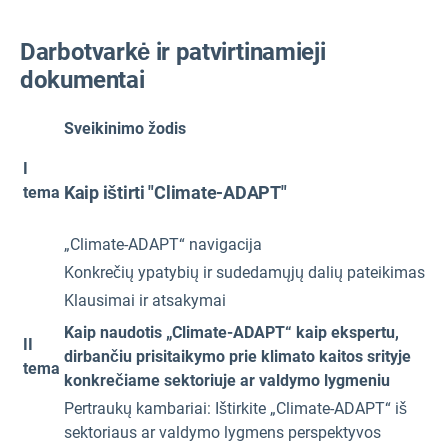
Darbotvarkė ir patvirtinamieji
dokumentai
Sveikinimo žodis
I
Kaip ištirti "Climate-ADAPT"
tema
„Climate-ADAPT“ navigacija
Konkrečių ypatybių ir sudedamųjų dalių pateikimas
Klausimai ir atsakymai
Kaip naudotis „Climate-ADAPT“ kaip ekspertu,
II
dirbančiu prisitaikymo prie klimato kaitos srityje
tema
konkrečiame sektoriuje ar valdymo lygmeniu
Pertraukų kambariai: Ištirkite „Climate-ADAPT“ iš
sektoriaus ar valdymo lygmens perspektyvos