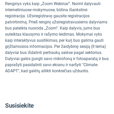
Renginys vyks kaip „Zoom Webinar“. Norint dalyvauti
internetiniuose mokymuose, būtina išankstinė
registracija. Užsiregistravę gausite registracijos
patvirtinimą. Prieš renginį užsiregistravusiems dalyviams
bus pateikta nuoroda „Zoom“. Kaip dalyvis, jums bus
suteiktas klausymo ir rašymo leidimas. Mokymai vyks
kaip interaktyvus susitikimas, per kurį bus galima gauti
grįžtamosios informacijos. Per žaidybinę sesiją (II tema)
dalyviai bus išdalinti pertraukų salėse pagal sektorius.
Dalyviai galės įjungti savo mikrofoną ir fotoaparatą ir bus
paprašyti pasidalinti savo ekranu ir naršyti "Climate-
ADAPT", kad galėtų atlikti konkrečias užduotis.
Susisiekite