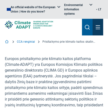
Environmental
An official website of the European
information
LT
Union | How do you know?
systems
CCA renginiai
Prisitaikymo prie klimato kaitos skatinimas. „Climate-ADAPT“ mokymo sesija Slovakijoje
Europos prisitaikymo prie klimato kaitos platforma
(Climate-ADAPT) yra Europos Komisijos Klimato politikos
generalinio direktorato (CLIMA GD) ir Europos aplinkos
agentūros (EAA) partnerystė. Jos pagrindiniai tikslai –
dalytis žinių baze ir praktine įgyvendinimo patirtimi
prisitaikymo prie klimato kaitos srityje, padėti sprendimus
priimantiems asmenims veiksmingai įsisavinti šias žinias
ir prisidėti prie geresnio atitinkamų sektorių politikos ir
įvairių institucinių lygmenų koordinavimo, taip prisidedant