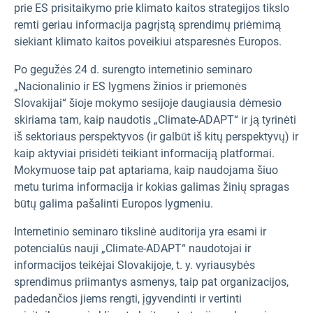
prie ES prisitaikymo prie klimato kaitos strategijos tikslo
remti geriau informacija pagrįstą sprendimų priėmimą
siekiant klimato kaitos poveikiui atsparesnės Europos.
Po gegužės 24 d. surengto internetinio seminaro
„Nacionalinio ir ES lygmens žinios ir priemonės
Slovakijai“ šioje mokymo sesijoje daugiausia dėmesio
skiriama tam, kaip naudotis „Climate-ADAPT“ ir ją tyrinėti
iš sektoriaus perspektyvos (ir galbūt iš kitų perspektyvų) ir
kaip aktyviai prisidėti teikiant informaciją platformai.
Mokymuose taip pat aptariama, kaip naudojama šiuo
metu turima informacija ir kokias galimas žinių spragas
būtų galima pašalinti Europos lygmeniu.
Internetinio seminaro tikslinė auditorija yra esami ir
potencialūs nauji „Climate-ADAPT“ naudotojai ir
informacijos teikėjai Slovakijoje, t. y. vyriausybės
sprendimus priimantys asmenys, taip pat organizacijos,
padedančios jiems rengti, įgyvendinti ir vertinti