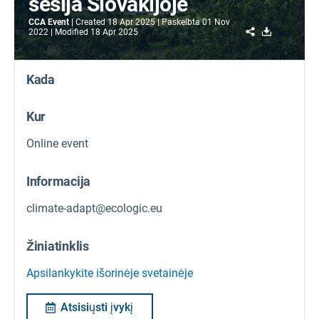
sesija Slovakijoje
CCA Event
Created
18 Apr 2025
Paskelbta
01 Nov
Share
Download
2022
Modified
18 Apr 2025
Kada
Kur
Online event
Informacija
climate-adapt@ecologic.eu
Žiniatinklis
Apsilankykite išorinėje svetainėje
Atsisiųsti įvykį