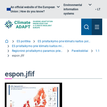
Environmental
An official website of the European
information
LT
Union | How do you know?
systems
ES politika
ES prisitaikymo prie klimato kaitos politika
ES prisitaikymo prie klimato kaitos misija
Regioninė prisitaikymo paramos priemonė
Paveikslėliai
1.1
espon.jfif
espon.jfif