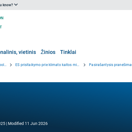
ou know?
nalinis, vietinis
Žinios
Tinklai
ES prisitaikymo prie klimato kaitos politika
ES prisitaikymo prie klimato kaitos misija
Pasirašantysis pranešima
025
Modified
11 Jun 2026