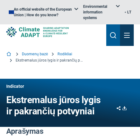
Environmental
An official website of the European
information
LT
Union | How do you know?
systems
Duomenų bazė
Rodikliai
Ekstremalus jūros lygis ir pakrančių potvyniai
Indicator
Ekstremalus jūros lygis
Share
Downl
ir pakrančių potvyniai
Aprašymas