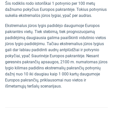
Šis rodiklis rodo istoriškai 1 potvynio per 100 metų
dažnumo pokyčius Europos pakrantėje. Tokius potvynius
sukelia ekstremalūs jūros lygiai, ypač per audras.
Ekstremalus jūros lygis padidėjo daugumoje Europos
pakrantės vietų. Tiek stebimą, tiek prognozuojamą
padidėjimą daugiausia galima paaiškinti vidutinio vietos
jūros lygio padidėjimu. Tačiau ekstremalius jūros lygius
gali dar labiau padidinti audrų antplūdžiai ir potvynio
pokyčiai, ypač šiaurinėje Europos pakrantėje. Nesant
geresnės pakrančių apsaugos, 2100 m. numatomas jūros
lygio kilimas padidins ekstremalių pakrančių potvynių
dažnį nuo 10 iki daugiau kaip 1 000 kartų daugumoje
Europos pakrančių, priklausomai nuo vietos ir
išmetamųjų teršalų scenarijaus.