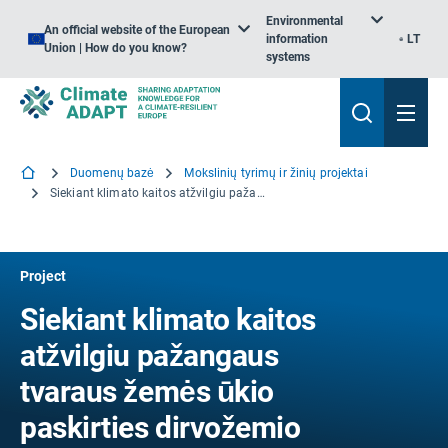
Environmental
An official website of the European
information
LT
Union | How do you know?
systems
Duomenų bazė
Mokslinių tyrimų ir žinių projektai
Siekiant klimato kaitos atžvilgiu pažangaus tvaraus žemės ūkio paskirties dirvožemio valdymo
Project
Siekiant klimato kaitos
atžvilgiu pažangaus
tvaraus žemės ūkio
paskirties dirvožemio