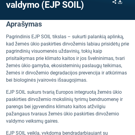
Share
Downl
valdymo (EJP SOIL)
Aprašymas
Pagrindinis EJP SOIL tikslas – sukurti palankią aplinką,
kad žemės ūkio paskirties dirvožemis labiau prisidėtų prie
pagrindinių visuomenės uždavinių, tokių kaip
prisitaikymas prie klimato kaitos ir jos švelninimas, tvari
žemės ūkio gamyba, ekosisteminių paslaugų teikimas,
žemės ir dirvožemio degradacijos prevencija ir atkūrimas
bei biologinės įvairovės išsaugojimas.
EJP SOIL sukurs tvarią Europos integruotą žemės ūkio
paskirties dirvožemio mokslinių tyrimų bendruomenę ir
parengs bei įgyvendins klimato kaitos atžvilgiu
pažangaus tvaraus žemės ūkio paskirties dirvožemio
valdymo veiksmų gaires.
EJP SOIL veikla, vykdoma bendradarbiaujant su