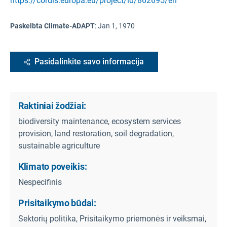
https://cordis.europa.eu/project/id/862695/en
Paskelbta Climate-ADAPT
:
Jan 1, 1970
Pasidalinkite savo informacija
Raktiniai žodžiai:
biodiversity maintenance, ecosystem services
provision, land restoration, soil degradation,
sustainable agriculture
Klimato poveikis:
Nespecifinis
Prisitaikymo būdai:
Sektorių politika, Prisitaikymo priemonės ir veiksmai,