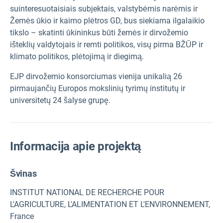
suinteresuotaisiais subjektais, valstybėmis narėmis ir
Žemės ūkio ir kaimo plėtros GD, bus siekiama ilgalaikio
tikslo – skatinti ūkininkus būti žemės ir dirvožemio
išteklių valdytojais ir remti politikos, visų pirma BŽŪP ir
klimato politikos, plėtojimą ir diegimą.
EJP dirvožemio konsorciumas vienija unikalią 26
pirmaujančių Europos mokslinių tyrimų institutų ir
universitetų 24 šalyse grupę.
Informacija apie projektą
Švinas
INSTITUT NATIONAL DE RECHERCHE POUR
L'AGRICULTURE, L'ALIMENTATION ET L'ENVIRONNEMENT,
France