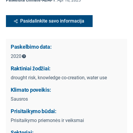
Paskelbta Climate-ADAPT
:
Apr 18, 2025
Pasidalinkite savo informacija
Paskelbimo data:
2020
Raktiniai žodžiai:
drought risk, knowledge co-creation, water use
Klimato poveikis:
Sausros
Prisitaikymo būdai:
Prisitaikymo priemonės ir veiksmai
Sektoriai: