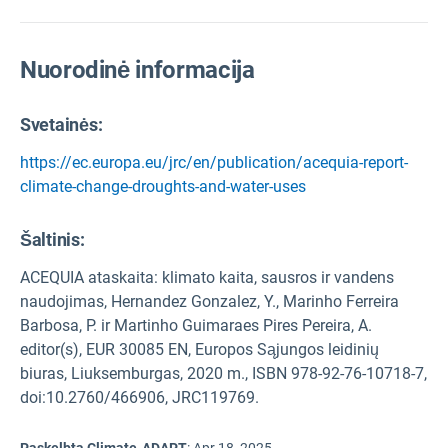
Nuorodinė informacija
Svetainės:
https://ec.europa.eu/jrc/en/publication/acequia-report-
climate-change-droughts-and-water-uses
Šaltinis
:
ACEQUIA ataskaita: klimato kaita, sausros ir vandens
naudojimas, Hernandez Gonzalez, Y., Marinho Ferreira
Barbosa, P. ir Martinho Guimaraes Pires Pereira, A.
editor(s), EUR 30085 EN, Europos Sąjungos leidinių
biuras, Liuksemburgas, 2020 m., ISBN 978-92-76-10718-7,
doi:10.2760/466906, JRC119769.