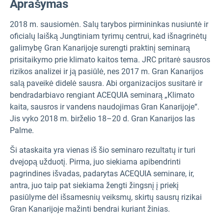
Aprašymas
2018 m. sausio
mėn. Salų tarybos pirmininkas nusiuntė ir
oficialų laišką Jungtiniam tyrimų centrui, kad išnagrinėtų
galimybę Gran Kanarijoje surengti praktinį seminarą
prisitaikymo prie klimato kaitos tema. JRC pritarė sausros
rizikos analizei ir ją pasiūlė, nes 2017 m. Gran Kanarijos
salą paveikė didelė sausra. Abi organizacijos susitarė ir
bendradarbiavo rengiant ACEQUIA seminarą „Klimato
kaita, sausros ir vandens naudojimas Gran Kanarijoje“.
Jis vyko 2018 m. birželio 18–20 d. Gran Kanarijos las
Palme.
Ši ataskaita yra vienas iš šio seminaro rezultatų ir turi
dvejopą užduotį. Pirma, juo siekiama apibendrinti
pagrindines išvadas, padarytas ACEQUIA seminare, ir,
antra, juo taip pat siekiama žengti žingsnį į priekį
pasiūlyme dėl išsamesnių veiksmų, skirtų sausrų rizikai
Gran Kanarijoje mažinti bendrai kuriant žinias.