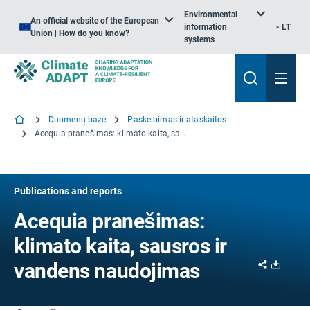
Environmental
An official website of the European
information
LT
Union | How do you know?
systems
Duomenų bazė
Paskelbimas ir ataskaitos
Acequia pranešimas: klimato kaita, sausros ir vandens naudojimas
Publications and reports
Acequia pranešimas:
klimato kaita, sausros ir
Share
Downl
vandens naudojimas