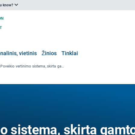
ou know?
nalinis, vietinis
Žinios
Tinklai
Poveikio vertinimo sistema, skirta gamtos procesais pagrįstų sprendimų projektų planavimui ir vertinimui remti
mo sistema, skirta gamt