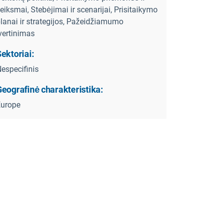
eiksmai, Stebėjimai ir scenarijai, Prisitaikymo
lanai ir strategijos, Pažeidžiamumo
vertinimas
ektoriai:
especifinis
eografinė charakteristika:
Europe