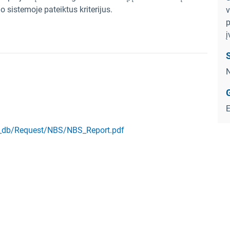
 sistemoje pateiktus kriterijus.
v
p
į
S
N
G
te_db/Request/NBS/NBS_Report.pdf