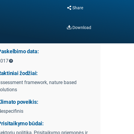
Share
Download
Paskelbimo data:
2017
aktiniai žodžiai:
ssessment framework, nature based
olutions
limato poveikis:
especifinis
Prisitaikymo būdai:
ektorių politika, Prisitaikymo priemonės ir