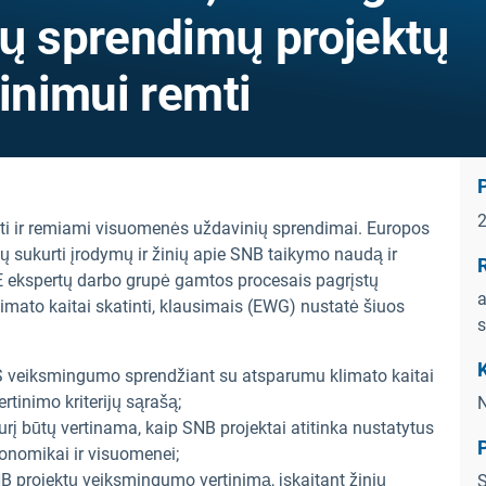
tų sprendimų projektų
tinimui remti
ti ir remiami visuomenės uždavinių sprendimai. Europos
 sukurti įrodymų ir žinių apie SNB taikymo naudą ir
R
ekspertų darbo grupė gamtos procesais pagrįstų
a
limato kaitai skatinti, klausimais (EWG) nustatė šiuos
s
K
SS veiksmingumo sprendžiant su atsparumu klimato kaitai
rtinimo kriterijų sąrašą;
N
rį būtų vertinama, kaip SNB projektai atitinka nustatytus
ekonomikai ir visuomenei;
NB projektų veiksmingumo vertinimą, įskaitant žinių
S