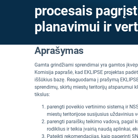
procesais pagrįs
planavimui ir ver
Aprašymas
Gamta grindžiami sprendimai yra gamtos įkvėp
Komisija paprašė, kad EKLIPSE projektas padėtų
iššūkius bazę. Reaguodama į prašymą EKLIPSE 
sprendimų, skirtų miestų teritorijų atsparumui k
tikslus:
parengti poveikio vertinimo sistemą ir N
miestų teritorijose susijusius uždavinius ve
parengti paraiškų teikimo vadovą, pagal ku
rodiklius ir teikia įvairią naudą aplinkai, 
Pateikti rekomendacijas, kaip pagerinti S