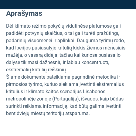
Aprašymas
Dėl klimato režimo pokyčių vidutinėse platumose gali
padidėti potvynių skaičius, o tai gali turėti pražūtingų
padarinių visuomenei ir aplinkai. Dauguma tyrimų rodo,
kad Iberijos pusiasalyje kritulių kiekis žiemos mėnesiais
mažėja, o vasarą didėja; tačiau kai kuriose pusiasalio
dalyse tikimasi dažnesnių ir labiau koncentruotų
ekstremalių kritulių reiškinių.
Šiame dokumente pateikiama pagrindinė metodika ir
pirmosios tyrimo, kuriuo siekiama įvertinti ekstremalius
kritulius ir klimato kaitos scenarijus Lisabonos
metropolinėje zonoje (Portugalija), išvados, kaip būdas
surinkti reikiamą informaciją, kad būtų galima įvertinti
bent dviejų miestų teritorijų atsparumą.