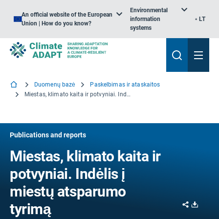
Environmental
An official website of the European
information
LT
Union | How do you know?
systems
Duomenų bazė
Paskelbimas ir ataskaitos
Miestas, klimato kaita ir potvyniai. Indėlis į miestų atsparumo tyrimą
Publications and reports
Miestas, klimato kaita ir
potvyniai. Indėlis į
miestų atsparumo
Share
Downl
tyrimą