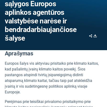
sąlygos Europos
aplinkos agentūros
valstybėse narėse ir
bendradarbiaujančiose
Share
Downl
šalyse
Aprašymas
Europos šalys vis aktyviau prisitaiko prie klimato kaitos,
kad pašalintų įvairų klimato kaitos poveikį. Šios
pastangos atspindi tvirtą įsipareigojimą didinti
atsparumą klimato kaitai, tačiau taip pat atskleidžia
įvairią ir vis sudėtingesnę politikos aplinką visoje
Europoje.
Perėjimas prie teisiškai privalomo prisitaikymo prie