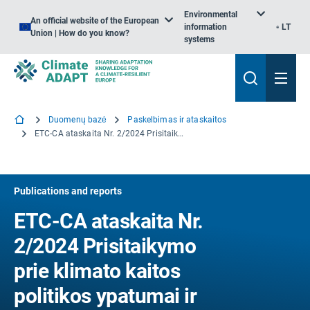
Environmental
An official website of the European
information
LT
Union | How do you know?
systems
Duomenų bazė
Paskelbimas ir ataskaitos
ETC-CA ataskaita Nr. 2/2024 Prisitaikymo prie klimato kaitos politikos ypatumai ir sąlygos Europos aplinkos agentūros valstybėse narėse ir bendradarbiaujančiose šalyse
Publications and reports
ETC-CA ataskaita Nr.
2/2024 Prisitaikymo
prie klimato kaitos
politikos ypatumai ir