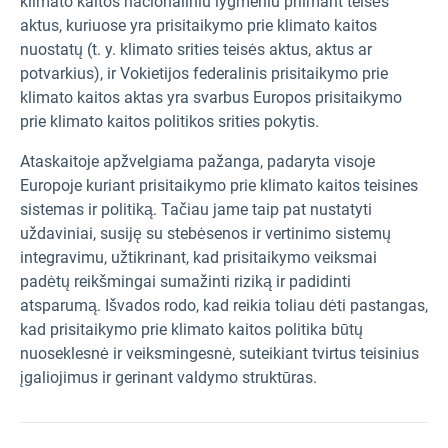
klimato kaitos nacionaliniu lygmeniu priimant teisės
aktus, kuriuose yra prisitaikymo prie klimato kaitos
nuostatų (t. y. klimato srities teisės aktus, aktus ar
potvarkius), ir Vokietijos federalinis prisitaikymo prie
klimato kaitos aktas yra svarbus Europos prisitaikymo
prie klimato kaitos politikos srities pokytis.
Ataskaitoje apžvelgiama pažanga, padaryta visoje
Europoje kuriant prisitaikymo prie klimato kaitos teisines
sistemas ir politiką. Tačiau jame taip pat nustatyti
uždaviniai, susiję su stebėsenos ir vertinimo sistemų
integravimu, užtikrinant, kad prisitaikymo veiksmai
padėtų reikšmingai sumažinti riziką ir padidinti
atsparumą. Išvados rodo, kad reikia toliau dėti pastangas,
kad prisitaikymo prie klimato kaitos politika būtų
nuoseklesnė ir veiksmingesnė, suteikiant tvirtus teisinius
įgaliojimus ir gerinant valdymo struktūras.