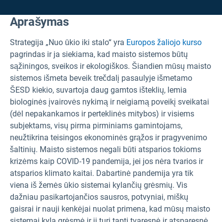
Aprašymas
Strategija „Nuo ūkio iki stalo“ yra
Europos žaliojo kurso
pagrindas ir ja siekiama, kad maisto sistemos būtų
sąžiningos, sveikos ir ekologiškos. Šiandien mūsų maisto
sistemos išmeta beveik trečdalį pasaulyje išmetamo
ŠESD kiekio, suvartoja daug gamtos išteklių, lemia
biologinės įvairovės nykimą ir neigiamą poveikį sveikatai
(dėl nepakankamos ir perteklinės mitybos) ir visiems
subjektams, visų pirma pirminiams gamintojams,
neužtikrina teisingos ekonominės grąžos ir pragyvenimo
šaltinių. Maisto sistemos negali būti atsparios tokioms
krizėms kaip COVID-19 pandemija, jei jos nėra tvarios ir
atsparios klimato kaitai. Dabartinė pandemija yra tik
viena iš žemės ūkio sistemai kylančių grėsmių. Vis
dažniau pasikartojančios sausros, potvyniai, miškų
gaisrai ir nauji kenkėjai nuolat primena, kad mūsų maisto
sistemai kyla grėsmė ir ji turi tapti tvaresnė ir atsparesnė,