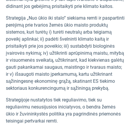
didinant jos gebėjimą prisitaikyti prie klimato kaitos.
Strategija „Nuo ūkio iki stalo“ siekiama remti ir paspartinti
perėjimą prie tvarios žemės ūkio maisto produktų
sistemos, kuri turėtų i) turėti neutralų arba teigiamą
poveikį aplinkai; ii) padėti švelninti klimato kaitą ir
prisitaikyti prie jos poveikio; iii) sustabdyti biologinės
įvairovės nykimą; iv) užtikrinti aprūpinimą maistu, mitybą
ir visuomenės sveikatą, užtikrinant, kad kiekvienas galėtų
gauti pakankamai saugaus, maistingo ir tvaraus maisto;
ir v) išsaugoti maisto įperkamumą, kartu užtikrinant
sąžiningesnę ekonominę grąžą, skatinant ES tiekimo
sektoriaus konkurencingumą ir sąžiningą prekybą.
Strategijoje nustatytos tiek reguliavimo, tiek su
reguliavimu nesusijusios iniciatyvos, o bendra žemės
ūkio ir žuvininkystės politika yra pagrindinės priemonės
teisingai pertvarkai remti.