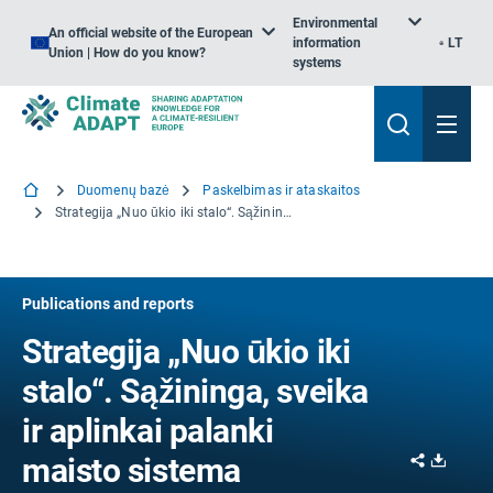
Environmental
An official website of the European
information
LT
Union | How do you know?
systems
Duomenų bazė
Paskelbimas ir ataskaitos
Strategija „Nuo ūkio iki stalo“. Sąžininga, sveika ir aplinkai palanki maisto sistema
Publications and reports
Strategija „Nuo ūkio iki
stalo“. Sąžininga, sveika
ir aplinkai palanki
Share
Downl
maisto sistema