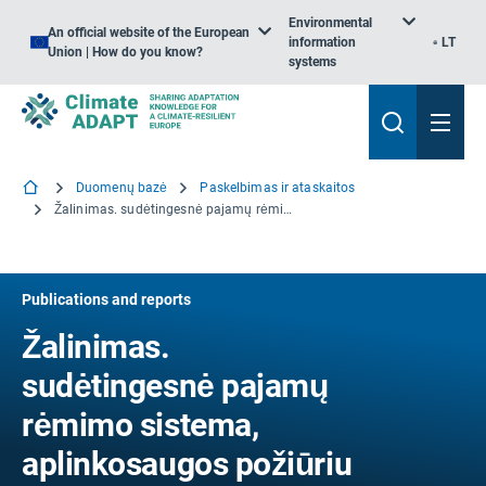
Environmental
An official website of the European
information
LT
Union | How do you know?
systems
Duomenų bazė
Paskelbimas ir ataskaitos
Žalinimas. sudėtingesnė pajamų rėmimo sistema, aplinkosaugos požiūriu dar neveiksminga
Publications and reports
Žalinimas.
sudėtingesnė pajamų
rėmimo sistema,
aplinkosaugos požiūriu