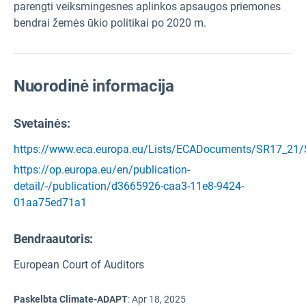
parengti veiksmingesnes aplinkos apsaugos priemones
bendrai žemės ūkio politikai po 2020 m.
Nuorodinė informacija
Svetainės:
https://www.eca.europa.eu/Lists/ECADocuments/SR17_21
https://op.europa.eu/en/publication-
detail/-/publication/d3665926-caa3-11e8-9424-
01aa75ed71a1
Bendraautoris:
European Court of Auditors
Paskelbta Climate-ADAPT
:
Apr 18, 2025