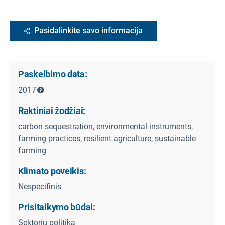
Pasidalinkite savo informacija
Paskelbimo data:
2017
Raktiniai žodžiai:
carbon sequestration, environmental instruments,
farming practices, resilient agriculture, sustainable
farming
Klimato poveikis:
Nespecifinis
Prisitaikymo būdai:
Sektorių politika