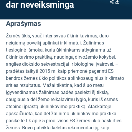
Share
Downl
dar neveiksminga
Aprašymas
Žemės ūkis, ypač intensyvus ūkininkavimas, daro
neigiamą poveikį aplinkai ir klimatui. Žalinimas –
tiesioginė išmoka, kuria ūkininkams atlyginama už
ūkininkavimo praktiką, naudingą dirvožemio kokybei,
anglies dioksido sekvestracijai ir biologinei įvairovei, –
pradėtas taikyti 2015 m. kaip priemonė pagerinti ES
bendros žemės ūkio politikos aplinkosauginius ir klimato
srities rezultatus. Mažai tikėtina, kad šiuo metu
įgyvendinamas žalinimas padės pasiekti šį tikslą,
daugiausia dėl žemo reikalavimų lygio, kuris iš esmės
atspindi įprastą ūkininkavimo praktiką. Ataskaitoje
apskaičiuota, kad dėl žalinimo ūkininkavimo praktika
pasikeitė tik apie 5 proc. visos ES žemės ūkio paskirties
žemės. Buvo pateikta keletas rekomendacijų, kaip