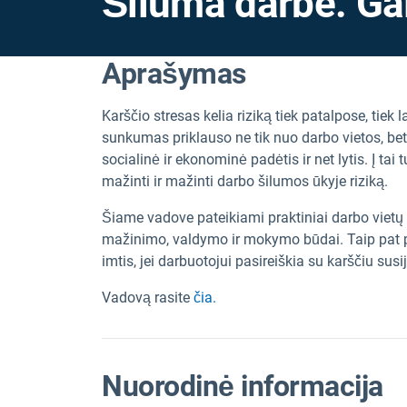
Šiluma darbe. Ga
Aprašymas
Karščio stresas kelia riziką tiek patalpose, tie
sunkumas priklauso ne tik nuo darbo vietos, bet 
socialinė ir ekonominė padėtis ir net lytis. Į tai
mažinti ir mažinti darbo šilumos ūkyje riziką.
Šiame vadove pateikiami praktiniai darbo vietų 
mažinimo, valdymo ir mokymo būdai. Taip pat pa
imtis, jei darbuotojui pasireiškia su karščiu sus
Vadovą rasite
čia.
Nuorodinė informacija