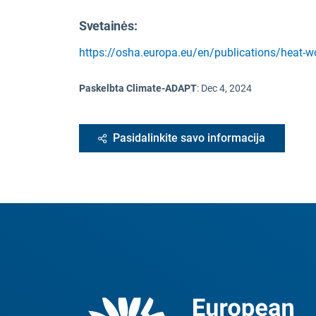
Svetainės:
https://osha.europa.eu/en/publications/heat-
Paskelbta Climate-ADAPT
:
Dec 4, 2024
Pasidalinkite savo informacija