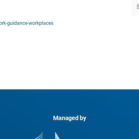
work-guidance-workplaces
Managed by