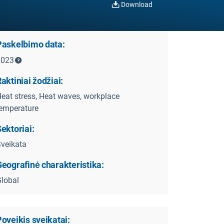
Download
Paskelbimo data:
2023
aktiniai žodžiai:
eat stress, Heat waves, workplace
emperature
ektoriai:
veikata
eografinė charakteristika:
lobal
oveikis sveikatai: