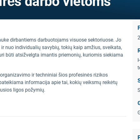
irės darbo vietoms
k lauke dirbantiems darbuotojams visuose sektoriuose. Jo
ir nuo individualių savybių, tokių kaip amžius, sveikata,
R
 turi būti atsižvelgta imantis priemonių, kuriomis siekiama
H
t
organizavimo ir techniniai šios profesinės rizikos
S
teikiama informacija apie tai, kokių veiksmų reikėtų
ijusios ligos požymių.
S
G
G
P