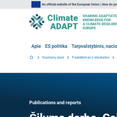
An official website of the European Union | How do y
Apie
ES politika
Tarpvalstybinis, nacio
Duomenų bazė
Paskelbimas ir ataskaitos
Publications and reports