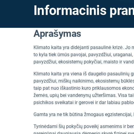
Informacinis pran
Aprašymas
Klimato kaita yra didėjanti pasaulinė krizė. Jo 
to kyla tiek ūmūs pavojai, pavyzdžiui, uraganai, 
pavyzdžiui, ekosistemų pokyčiai, maisto ir vand
Klimato kaita yra viena iš daugelio pasaulinių 
pavyzdžiui, miškų naikinimo, ekosistemų būklės 
taip pat nuo iškastinio kuro priklausomos ekono
žemės, upių bei vandenynų užteršimas. Visa ta
psichikos sveikatai ir gerovei ir dar labiau pablo
Gamta yra ne tik būtina žmogaus egzistencijai, b
Tyrinėdami šių pokyčių poveikį asmenims ir b
pareigūnai daugiausia dėmesio skyrė fizinei svei