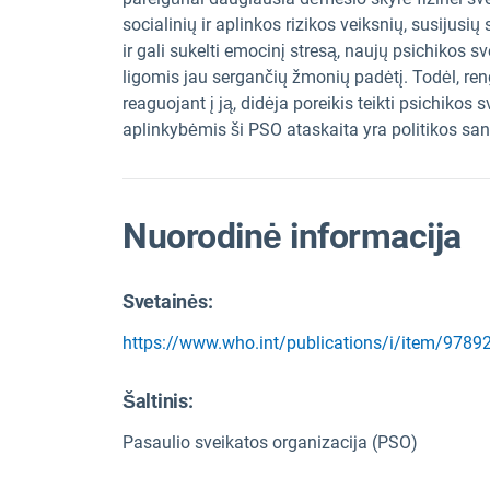
socialinių ir aplinkos rizikos veiksnių, susijus
ir gali sukelti emocinį stresą, naujų psichikos 
ligomis jau sergančių žmonių padėtį. Todėl, rengi
reaguojant į ją, didėja poreikis teikti psichiko
aplinkybėmis ši PSO ataskaita yra politikos san
Nuorodinė informacija
Svetainės:
https://www.who.int/publications/i/item/978
Šaltinis
:
Pasaulio sveikatos organizacija (PSO)