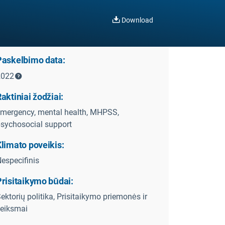
Download
Paskelbimo data:
2022
aktiniai žodžiai:
mergency, mental health, MHPSS,
sychosocial support
limato poveikis:
especifinis
Prisitaikymo būdai:
ektorių politika, Prisitaikymo priemonės ir
eiksmai