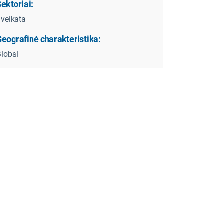
ektoriai:
veikata
eografinė charakteristika:
lobal