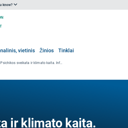
ou know?
nalinis, vietinis
Žinios
Tinklai
Psichikos sveikata ir klimato kaita. Informacinis pranešimas apie politiką
a ir klimato kaita.