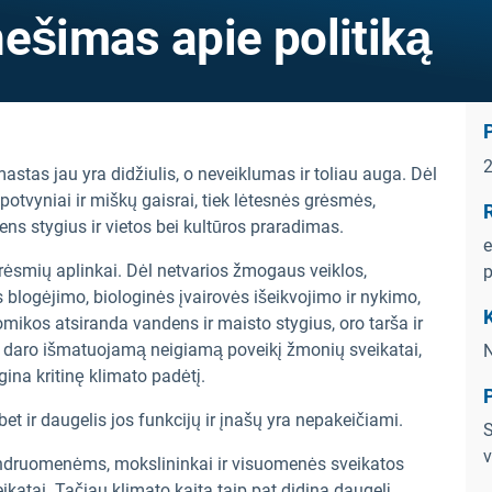
ešimas apie politiką
mastas jau yra didžiulis, o neveiklumas ir toliau auga. Dėl
potvyniai ir miškų gaisrai, tiek lėtesnės grėsmės,
R
ens stygius ir vietos bei kultūros praradimas.
e
grėsmių aplinkai. Dėl netvarios žmogaus veiklos,
p
blogėjimo, biologinės įvairovės išeikvojimo ir nykimo,
K
mikos atsiranda vandens ir maisto stygius, oro tarša ir
i daro išmatuojamą neigiamą poveikį žmonių sveikatai,
N
gina kritinę klimato padėtį.
et ir daugelis jos funkcijų ir įnašų yra nepakeičiami.
S
v
endruomenėms, mokslininkai ir visuomenės sveikatos
katai. Tačiau klimato kaita taip pat didina daugelį