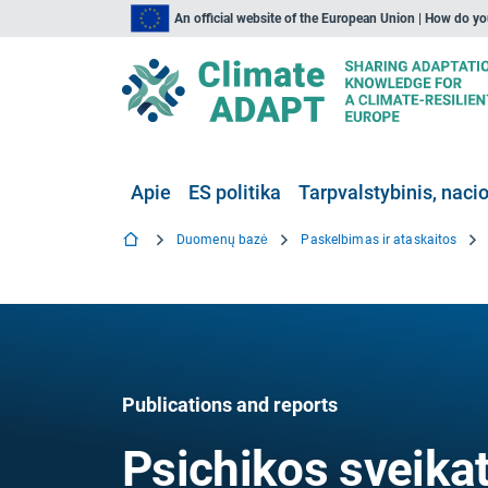
An official website of the European Union | How do y
Apie
ES politika
Tarpvalstybinis, nacio
Duomenų bazė
Paskelbimas ir ataskaitos
Publications and reports
Psichikos sveikat