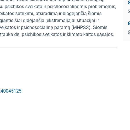
S
ių su psichikos sveikata ir psichosocialinėmis problemomis,
S
sveikatos sutrikimų atsiradimą ir blogėjančią šiomis
antis šiai didėjančiai ekstremaliajai situacijai ir
G
s sveikatos ir psichosocialinę paramą (MHPSS). Šiomis
G
trauka dėl psichikos sveikatos ir klimato kaitos sąsajos.
9240045125