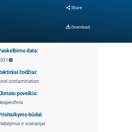
Share
Download
Paskelbimo data:
2021
aktiniai žodžiai:
ood contamination
limato poveikis:
especifinis
Prisitaikymo būdai:
tebėjimai ir scenarijai