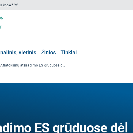
ou know?
nalinis, vietinis
Žinios
Tinklai
Aflatoksinų atsiradimo ES grūduose dėl klimato kaitos modeliavimas, prognozavimas ir kartografavimas
radimo ES grūduose dėl