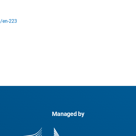
b/en-223
Managed by