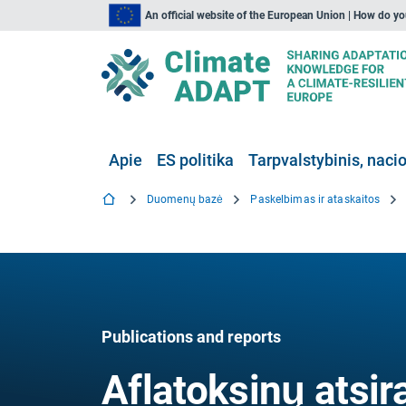
An official website of the European Union | How do y
Apie
ES politika
Tarpvalstybinis, nacio
Duomenų bazė
Paskelbimas ir ataskaitos
Publications and reports
Aflatoksinų atsi