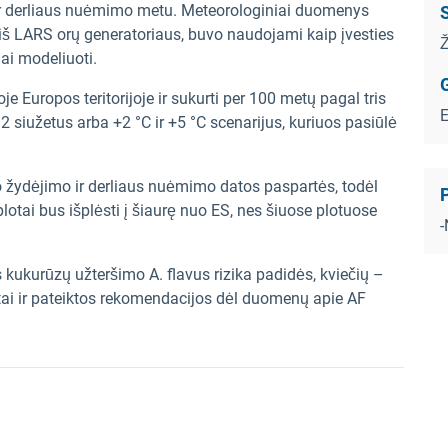
o ir derliaus nuėmimo metu. Meteorologiniai duomenys
S
i iš LARS orų generatoriaus, buvo naudojami kaip įvesties
Ž
ai modeliuoti.
G
e Europos teritorijoje ir sukurti per 100 metų pagal tris
 B2 siužetus arba +2 °C ir +5 °C scenarijus, kuriuos pasiūlė
žydėjimo ir derliaus nuėmimo datos paspartės, todėl
P
lotai bus išplėsti į šiaurę nuo ES, nes šiuose plotuose
 kukurūzų užteršimo A. flavus rizika padidės, kviečių –
atai ir pateiktos rekomendacijos dėl duomenų apie AF