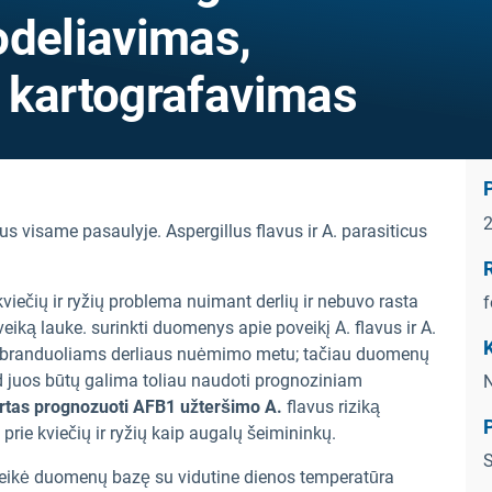
odeliavimas,
 kartografavimas
s visame pasaulyje. Aspergillus flavus ir A. parasiticus
.
R
kviečių ir ryžių problema nuimant derlių ir nebuvo rasta
f
veiką lauke. surinkti duomenys apie poveikį A. flavus ir A.
K
ų branduoliams derliaus nuėmimo metu; tačiau duomenų
d juos būtų galima toliau naudoti prognoziniam
N
irtas prognozuoti AFB1 užteršimo A.
flavus riziką
 prie kviečių ir ryžių kaip augalų šeimininkų.
S
teikė duomenų bazę su vidutine dienos temperatūra