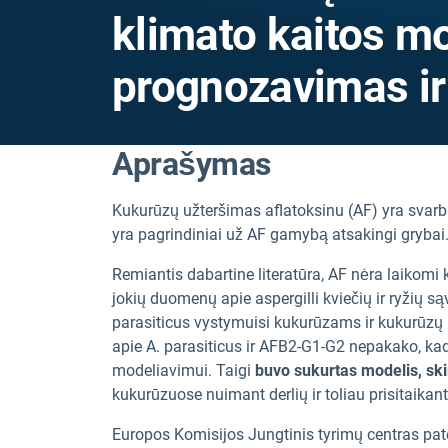
klimato kaitos m
prognozavimas ir
Aprašymas
Kukurūzų užteršimas aflatoksinu (AF) yra svarbu
yra pagrindiniai už AF gamybą atsakingi grybai
Remiantis dabartine literatūra, AF nėra laikomi 
jokių duomenų apie aspergilli kviečių ir ryžių są
parasiticus vystymuisi kukurūzams ir kukurūz
apie A. parasiticus ir AFB2-G1-G2 nepakako, ka
modeliavimui. Taigi
buvo sukurtas modelis, sk
kukurūzuose nuimant derlių ir toliau prisitaikant
Europos Komisijos Jungtinis tyrimų centras pa