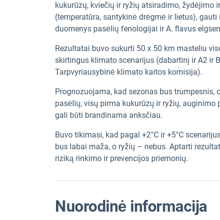
kukurūzų, kviečių ir ryžių atsiradimo, žydėjim
(temperatūra, santykinė drėgmė ir lietus), gaut
duomenys pasėlių fenologijai ir A. flavus elgsen
Rezultatai buvo sukurti 50 x 50 km masteliu visoj
skirtingus klimato scenarijus (dabartinį ir A2 ir
Tarpvyriausybinė klimato kaitos komisija).
Prognozuojama, kad sezonas bus trumpesnis, o 
pasėlių, visų pirma kukurūzų ir ryžių, auginimo p
gali būti brandinama anksčiau.
Buvo tikimasi, kad pagal +2°C ir +5°C scenarijus
bus labai maža, o ryžių – nebus. Aptarti rezult
riziką rinkimo ir prevencijos priemonių.
Nuorodinė informacija