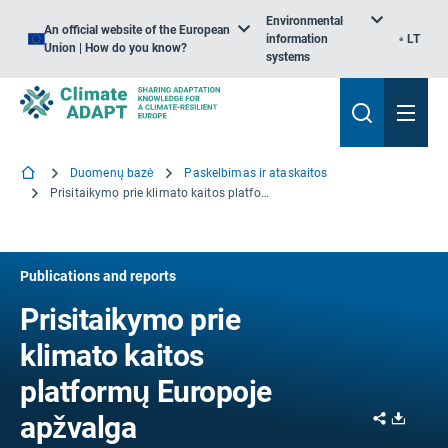
Environmental
An official website of the European
information
LT
Union | How do you know?
systems
Duomenų bazė
Paskelbimas ir ataskaitos
Prisitaikymo prie klimato kaitos platformų Europoje apžvalga
Publications and reports
Prisitaikymo prie
klimato kaitos
platformų Europoje
Share
Downl
apžvalga