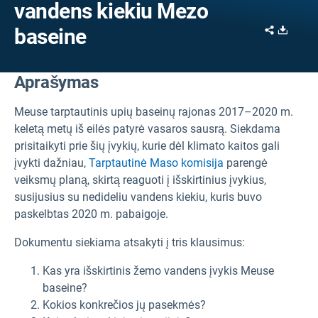
vandens kiekiu Mezo
Share
Downl
baseine
Aprašymas
Meuse tarptautinis upių baseinų rajonas 2017–2020 m.
keletą metų iš eilės patyrė vasaros sausrą. Siekdama
prisitaikyti prie šių įvykių, kurie dėl klimato kaitos gali
įvykti dažniau,
Tarptautinė Maso komisija
parengė
veiksmų planą, skirtą reaguoti į išskirtinius įvykius,
susijusius su nedideliu vandens kiekiu, kuris buvo
paskelbtas 2020 m. pabaigoje.
Dokumentu siekiama atsakyti į tris klausimus:
Kas yra išskirtinis žemo vandens įvykis Meuse
baseine?
Kokios konkrečios jų pasekmės?