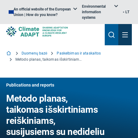
Environmental
An official website of the European
information
LT
Union | How do you know?
systems
Duomenų bazė
Paskelbimas ir ataskaitos
Metodo planas, taikomas išskirtiniams reiškiniams, susijusiems su nedideliu vandens kiekiu Mezo baseine
Publications and reports
Metodo planas,
taikomas išskirtiniams
reiškiniams,
susijusiems su nedideliu