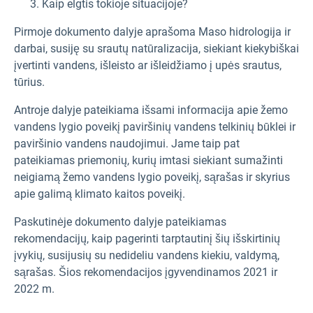
Kaip elgtis tokioje situacijoje?
Pirmoje dokumento dalyje aprašoma Maso hidrologija ir
darbai, susiję su srautų natūralizacija, siekiant kiekybiškai
įvertinti vandens, išleisto ar išleidžiamo į upės srautus,
tūrius.
Antroje dalyje pateikiama išsami informacija apie žemo
vandens lygio poveikį paviršinių vandens telkinių būklei ir
paviršinio vandens naudojimui. Jame taip pat
pateikiamas priemonių, kurių imtasi siekiant sumažinti
neigiamą žemo vandens lygio poveikį, sąrašas ir skyrius
apie galimą klimato kaitos poveikį.
Paskutinėje dokumento dalyje pateikiamas
rekomendacijų, kaip pagerinti tarptautinį šių išskirtinių
įvykių, susijusių su nedideliu vandens kiekiu, valdymą,
sąrašas. Šios rekomendacijos įgyvendinamos 2021 ir
2022 m.