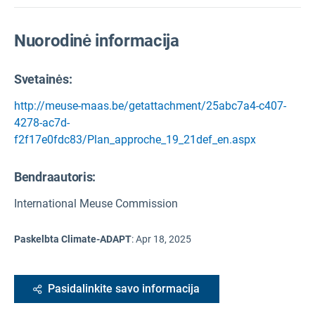
Nuorodinė informacija
Svetainės:
http://meuse-maas.be/getattachment/25abc7a4-c407-
4278-ac7d-
f2f17e0fdc83/Plan_approche_19_21def_en.aspx
Bendraautoris:
International Meuse Commission
Paskelbta Climate-ADAPT
:
Apr 18, 2025
Pasidalinkite savo informacija