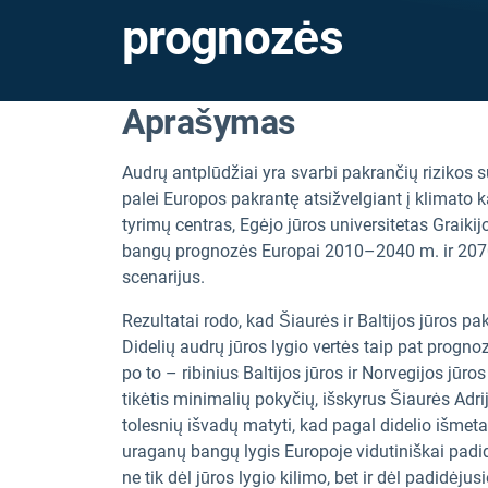
prognozės
Aprašymas
Audrų antplūdžiai yra svarbi pakrančių rizikos s
palei Europos pakrantę atsižvelgiant į klimato k
tyrimų centras, Egėjo jūros universitetas Graiki
bangų prognozės Europai 2010–2040 m. ir 207
scenarijus.
Rezultatai rodo, kad Šiaurės ir Baltijos jūros p
Didelių audrų jūros lygio vertės taip pat progno
po to – ribinius Baltijos jūros ir Norvegijos jūr
tikėtis minimalių pokyčių, išskyrus Šiaurės Adrij
tolesnių išvadų matyti, kad pagal didelio išmet
uraganų bangų lygis Europoje vidutiniškai padid
ne tik dėl jūros lygio kilimo, bet ir dėl padidėj