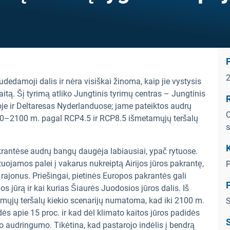
udedamoji dalis ir nėra visiškai žinoma, kaip jie vystysis
aitą. Šį tyrimą atliko Jungtinis tyrimų centras – Jungtinis
R
joje ir Deltaresas Nyderlanduose; jame pateiktos audrų
C
0–2100 m. pagal RCP4.5 ir RCP8.5 išmetamųjų teršalų
s
K
akrantėse audrų bangų daugėja labiausiai, ypač rytuose.
zuojamos palei į vakarus nukreiptą Airijos jūros pakrantę,
P
os rajonus. Priešingai, pietinės Europos pakrantės gali
os jūrą ir kai kurias Šiaurės Juodosios jūros dalis. Iš
amųjų teršalų kiekio scenarijų numatoma, kad iki 2100 m.
S
ės apie 15 proc. ir kad dėl klimato kaitos jūros padidės
S
usio audringumo. Tikėtina, kad pastarojo indėlis į bendrą