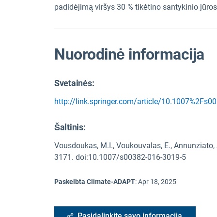
padidėjimą viršys 30 % tikėtino santykinio jūro
Nuorodinė informacija
Svetainės:
http://link.springer.com/article/10.1007%2Fs0
Šaltinis
:
Vousdoukas, M.I., Voukouvalas, E., Annunziato, 
3171. doi:10.1007/s00382-016-3019-5
Paskelbta Climate-ADAPT
:
Apr 18, 2025
Pasidalinkite savo informacija