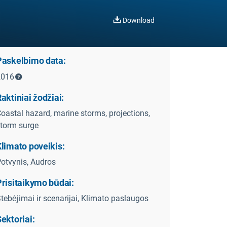
Download
Paskelbimo data:
2016
aktiniai žodžiai:
oastal hazard, marine storms, projections,
torm surge
limato poveikis:
otvynis, Audros
Prisitaikymo būdai:
tebėjimai ir scenarijai, Klimato paslaugos
ektoriai: