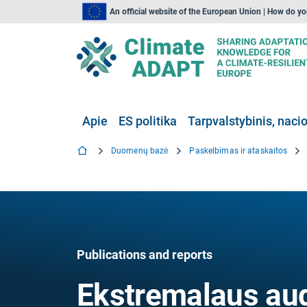
An official website of the European Union | How do y
Apie
ES politika
Tarpvalstybinis, nacio
Duomenų bazė
Paskelbimas ir ataskaitos
Publications and reports
Ekstremalaus aud