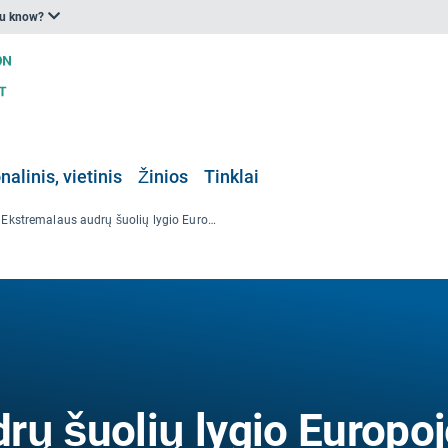
ou know?
nalinis, vietinis
Žinios
Tinklai
Ekstremalaus audrų šuolių lygio Europoje prognozės
rų šuolių lygio Europoj