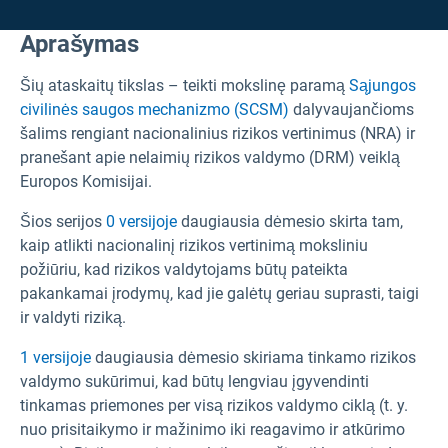
Aprašymas
Šių ataskaitų tikslas – teikti mokslinę paramą
Sąjungos
civilinės saugos mechanizmo (SCSM)
dalyvaujančioms
šalims rengiant nacionalinius rizikos vertinimus (NRA) ir
pranešant apie nelaimių rizikos valdymo (DRM) veiklą
Europos Komisijai.
Šios serijos
0 versijoje
daugiausia dėmesio skirta tam,
kaip atlikti nacionalinį rizikos vertinimą moksliniu
požiūriu, kad rizikos valdytojams būtų pateikta
pakankamai įrodymų, kad jie galėtų geriau suprasti, taigi
ir valdyti riziką.
1 versijoje
daugiausia dėmesio skiriama tinkamo rizikos
valdymo sukūrimui, kad būtų lengviau įgyvendinti
tinkamas priemones per visą rizikos valdymo ciklą (t. y.
nuo prisitaikymo ir mažinimo iki reagavimo ir atkūrimo