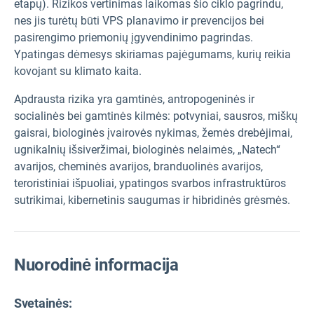
etapų). Rizikos vertinimas laikomas šio ciklo pagrindu,
nes jis turėtų būti VPS planavimo ir prevencijos bei
pasirengimo priemonių įgyvendinimo pagrindas.
Ypatingas dėmesys skiriamas pajėgumams, kurių reikia
kovojant su klimato kaita.
Apdrausta rizika yra gamtinės, antropogeninės ir
socialinės bei gamtinės kilmės: potvyniai, sausros, miškų
gaisrai, biologinės įvairovės nykimas, žemės drebėjimai,
ugnikalnių išsiveržimai, biologinės nelaimės, „Natech“
avarijos, cheminės avarijos, branduolinės avarijos,
teroristiniai išpuoliai, ypatingos svarbos infrastruktūros
sutrikimai, kibernetinis saugumas ir hibridinės grėsmės.
Nuorodinė informacija
Svetainės: