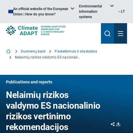
Environmental
An official website of the European
information
LT
Union | How do you know?
systems
Duomenų bazė
Paskelbimas ir ataskaitos
Nelaimių rizikos valdymo ES nacionalinio rizikos vertinimo rekomendacijos
Publications and reports
Nelaimių rizikos
valdymo ES nacionalinio
rizikos vertinimo
Share
Downl
rekomendacijos