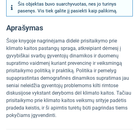
Šis objektas buvo suarchyvuotas, nes jo turinys
pasenęs. Vis tiek galite jį pasiekti kaip palikimą.
Aprašymas
Šioje knygoje nagrinėjama didelė prisitaikymo prie
klimato kaitos pastangų spraga, atkreipiant dėmesį į
gyvybiškai svarbų gyventojų dinamikos ir duomenų
supratimo vaidmenį kuriant prevencinę ir veiksmingą
prisitaikymo politiką ir praktiką. Politika ir pernelyg
supaprastintas demografinės dinamikos supratimas jau
seniai neleidžia gyventojų problemoms kilti rimtose
diskusijose vykstant deryboms dėl klimato kaitos. Tačiau
prisitaikymo prie klimato kaitos veiksmų srityje padėtis
pradeda keistis, ir ši apimtis turėtų būti pagrindas tiems
pokyčiams įgyvendinti.