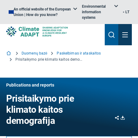
Environmental
An official website of the European
information
LT
Union | How do you know?
systems
Duomenų bazė
Paskelbimas ir ataskaitos
Prisitaikymo prie klimato kaitos demografija
Publications and reports
Prisitaikymo prie
klimato kaitos
Share
Downl
demografija