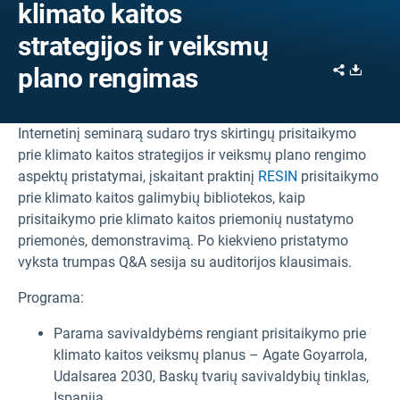
klimato kaitos
strategijos ir veiksmų
Share
Downl
plano rengimas
Internetinį seminarą sudaro trys skirtingų prisitaikymo
prie klimato kaitos strategijos ir veiksmų plano rengimo
aspektų pristatymai, įskaitant praktinį
RESIN
prisitaikymo
prie klimato kaitos galimybių bibliotekos, kaip
prisitaikymo prie klimato kaitos priemonių nustatymo
priemonės, demonstravimą. Po kiekvieno pristatymo
vyksta trumpas Q&A sesija su auditorijos klausimais.
Programa:
Parama savivaldybėms rengiant prisitaikymo prie
klimato kaitos veiksmų planus – Agate Goyarrola,
Udalsarea 2030, Baskų tvarių savivaldybių tinklas,
Ispanija