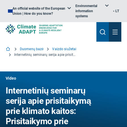
Environmental
An official website of the European
information
LT
Union | How do you know?
systems
Duomenų bazė
Vaizdo siužetai
Internetinių seminarų serija apie prisitaikymą prie klimato kaitos: Prisitaikymo prie klimato kaitos strategijos ir veiksmų plano rengimas
Video
Internetinių seminarų
serija apie prisitaikymą
prie klimato kaitos:
Prisitaikymo prie