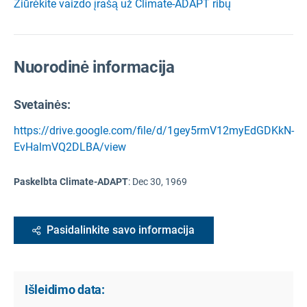
Žiūrėkite vaizdo įrašą už Climate-ADAPT ribų
Nuorodinė informacija
Svetainės:
https://drive.google.com/file/d/1gey5rmV12myEdGDKkN-
EvHalmVQ2DLBA/view
Paskelbta Climate-ADAPT
:
Dec 30, 1969
Pasidalinkite savo informacija
Išleidimo data: