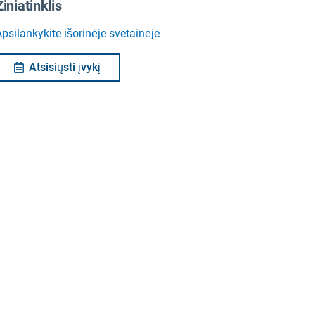
Žiniatinklis
psilankykite išorinėje svetainėje
Atsisiųsti įvykį