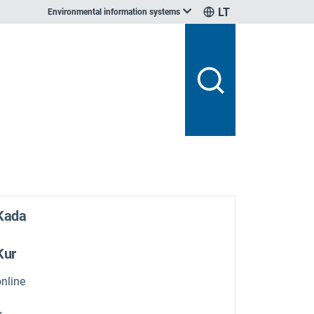
LT
Environmental information systems
Kada
Kur
online