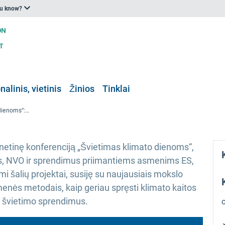
ou know?
nalinis, vietinis
Žinios
Tinklai
„Švietimas 2022 m. klimato dienoms“: Bendras mokymosi siekiant atsparumo klimato kaitai kūrimas
rnetinę konferenciją „Švietimas klimato dienoms“,
s, NVO ir sprendimus priimantiems asmenims ES,
mi šalių projektai, susiję su naujausiais mokslo
menės metodais, kaip geriau spręsti klimato kaitos
o švietimo sprendimus.