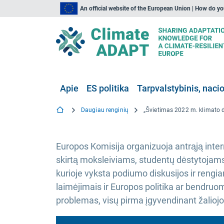
An official website of the European Union | How do y
Apie
ES politika
Tarpvalstybinis, nacio
Daugiau renginių
Europos Komisija organizuoja antrąją inte
skirtą moksleiviams, studentų dėstytojam
kurioje vyksta podiumo diskusijos ir rengia
laimėjimais ir Europos politika ar bendruo
problemas, visų pirma įgyvendinant žalioj