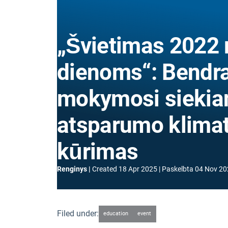
„Švietimas 2022 
dienoms“: Bendr
mokymosi siekia
atsparumo klimat
kūrimas
Renginys
Created
18 Apr 2025
Paskelbta
04 Nov 20
Filed under:
education
event