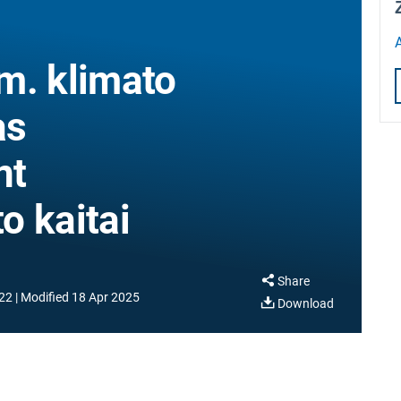
A
m. klimato
as
nt
o kaitai
Share
22
Modified
18 Apr 2025
Download