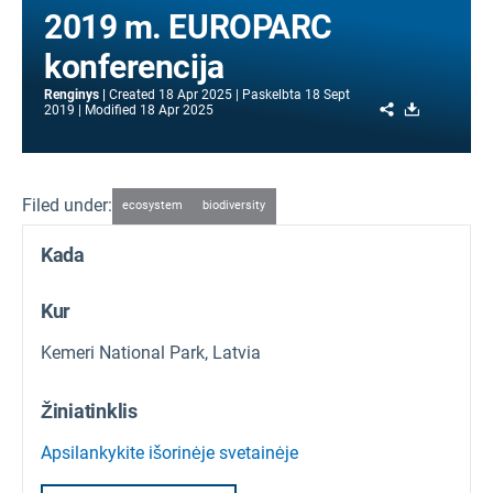
2019 m. EUROPARC
konferencija
Renginys
Created
18 Apr 2025
Paskelbta
18 Sept
Share
Download
2019
Modified
18 Apr 2025
Filed under:
ecosystem
biodiversity
Kada
Kur
Kemeri National Park, Latvia
Žiniatinklis
Apsilankykite išorinėje svetainėje