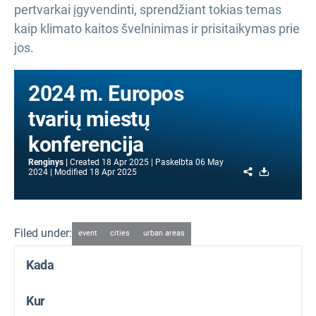
pertvarkai įgyvendinti, sprendžiant tokias temas
kaip klimato kaitos švelninimas ir prisitaikymas prie
jos.
2024 m. Europos
tvarių miestų
konferencija
Renginys
Created
18 Apr 2025
Paskelbta
06 May
Share
Download
2024
Modified
18 Apr 2025
Filed under:
event
cities
urban areas
Kada
Kur