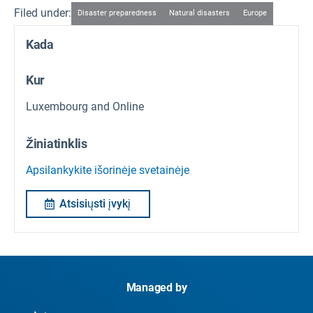
Filed under:
Disaster preparedness
Natural disasters
Europe
Kada
Kur
Luxembourg and Online
Žiniatinklis
Apsilankykite išorinėje svetainėje
Atsisiųsti įvykį
Managed by