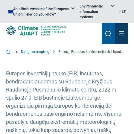
Environmental
An official website of the European
information
LT
Union | How do you know?
systems
Daugiau renginių
Pirmoji Europos konferencija dėl bendruomenės pasirengimo nelaimėms
Europos investicijų banko (EIB) institutas,
bendradarbiaudamas su Raudonojo Kryžiaus
Raudonojo Pusmėnulio klimato centru, 2022 m.
spalio 27 d. EIB būstinėje Liuksemburge
organizuoja pirmąją Europos konferenciją dėl
bendruomenės pasirengimo nelaimėms. Visame
pasaulyje daugėja ekstremalių meteorologinių
reiškinių, tokių kaip sausros, potvyniai, miškų