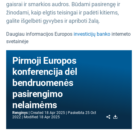
gaisrai ir smarkios audros. Būdami pasirengę ir
žinodami, kaip elgtis teisingai ir padėti kitiems,
galite išgelbėti gyvybes ir apriboti žalą.
Daugiau informacijos Europos
investicijų banko
interneto
svetainėje
Pirmoji Europos
konferencija dėl
bendruomenės
pasirengimo
nelaimėms
Renginys
Created
18 Apr 2025
Paskelbta
25 Oct
Share
Download
2022
Modified
18 Apr 2025