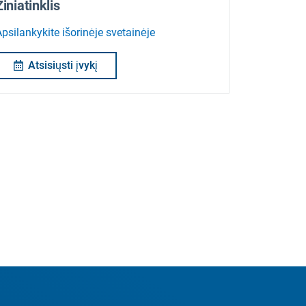
Žiniatinklis
psilankykite išorinėje svetainėje
Atsisiųsti įvykį