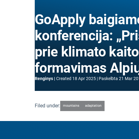
GoApply baigiamo
konferencija: „Pr
prie klimato kaito
formavimas Alpių
Renginys
Created
18 Apr 2025
Paskelbta
21 Mar 20
Filed under:
mountains
adaptation