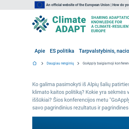
An official website of the European Union | How do y
Apie
ES politika
Tarpvalstybinis, nacio
Daugiau renginių
Ko galima pasimokyti iš Alpių šalių patirtie
klimato kaitos politiką? Kokie yra sėkmės ve
iššūkiai? Šios konferencijos metu "GoApply
savo pagrindinius rezultatus ir pagrindines