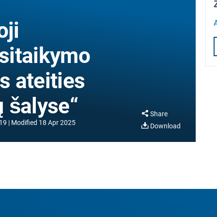
ji
A
isitaikymo
s ateities
 šalyse“
Share
19
Modified
18 Apr 2025
Download