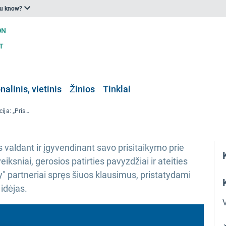
ou know?
nalinis, vietinis
Žinios
Tinklai
GoApply baigiamoji konferencija: „Prisitaikymo prie klimato kaitos ateities formavimas Alpių šalyse“
s valdant ir įgyvendinant savo prisitaikymo prie
iksniai, gerosios patirties pavyzdžiai ir ateities
" partneriai spręs šiuos klausimus, pristatydami
 idėjas.