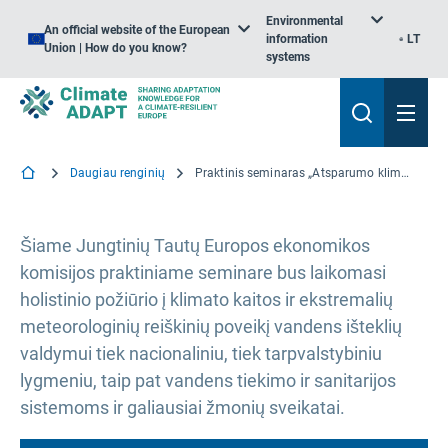
Environmental
An official website of the European
information
LT
Union | How do you know?
systems
Daugiau renginių
Praktinis seminaras „Atsparumo klimato kaitai didinimas gerinant vandentvarką ir sanitariją“
Šiame Jungtinių Tautų Europos ekonomikos
komisijos praktiniame seminare bus laikomasi
holistinio požiūrio į klimato kaitos ir ekstremalių
meteorologinių reiškinių poveikį vandens išteklių
valdymui tiek nacionaliniu, tiek tarpvalstybiniu
lygmeniu, taip pat vandens tiekimo ir sanitarijos
sistemoms ir galiausiai žmonių sveikatai.