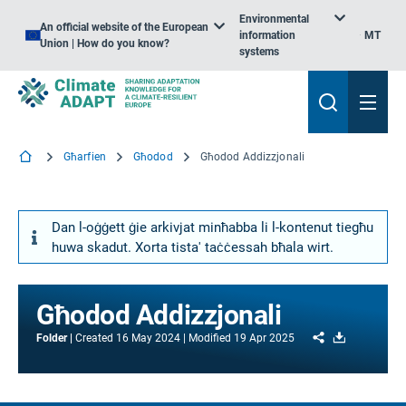
Environmental
An official website of the European
information
MT
Union | How do you know?
systems
Għarfien
Għodod
Għodod Addizzjonali
Dan l-oġġett ġie arkivjat minħabba li l-kontenut tiegħu
huwa skadut. Xorta tista' taċċessah bħala wirt.
Għodod Addizzjonali
Share
Download
Folder
Created
16 May 2024
Modified
19 Apr 2025