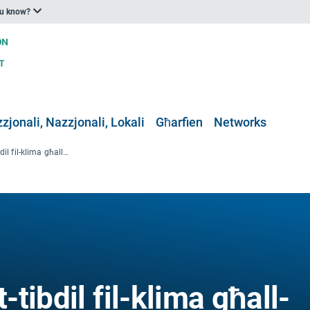
ou know?
zjonali, Nazzjonali, Lokali
Għarfien
Networks
Linji gwida dwar it-tibdil fil-klima għall-maniġers tal-foresti
-tibdil fil-klima għall-