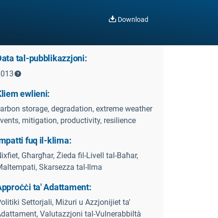
Download
ata tal-pubblikazzjoni:
2013
liem ewlieni:
arbon storage, degradation, extreme weather
vents, mitigation, productivity, resilience
mpatti fuq il-klima:
ixfiet, Għargħar, Żieda fil-Livell tal-Baħar,
altempati, Skarsezza tal-Ilma
Approċċi ta' Adattament:
olitiki Settorjali, Miżuri u Azzjonijiet ta'
dattament, Valutazzjoni tal-Vulnerabbiltà