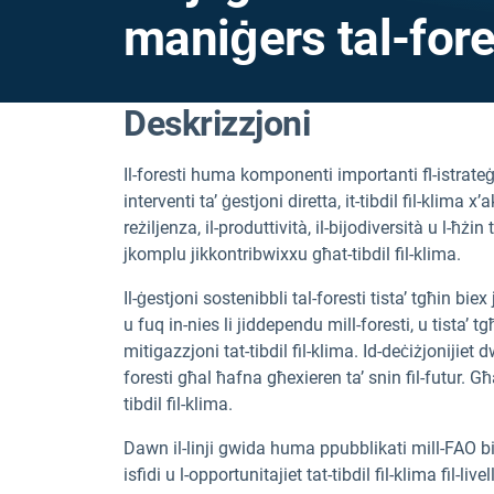
maniġers tal-fore
Deskrizzjoni
Il-foresti huma komponenti importanti fl-istrateġ
interventi ta’ ġestjoni diretta, it-tibdil fil-klima x
reżiljenza, il-produttività, il-bijodiversità u l-ħżi
jkomplu jikkontribwixxu għat-tibdil fil-klima.
Il-ġestjoni sostenibbli tal-foresti tista’ tgħin biex 
u fuq in-nies li jiddependu mill-foresti, u tista’ tg
mitigazzjoni tat-tibdil fil-klima. Id-deċiżjonijiet d
foresti għal ħafna għexieren ta’ snin fil-futur. 
tibdil fil-klima.
Dawn il-linji gwida huma ppubblikati mill-FAO bie
isfidi u l-opportunitajiet tat-tibdil fil-klima fil-live