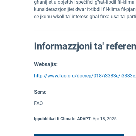
għanijiet u objettivi speċifiċi għat-tibdil fil-klima
kunsiderazzjonijiet dwar it-tibdil fil-klima fil-pjani
se jkunu wkoll ta’ interess għal firxa usa’ ta’ parti
Informazzjoni ta' refere
Websajts:
http://www.fao.org/docrep/018/i3383e/i3383e
Sors
:
FAO
Ippubblikat fi Climate-ADAPT
:
Apr 18, 2025