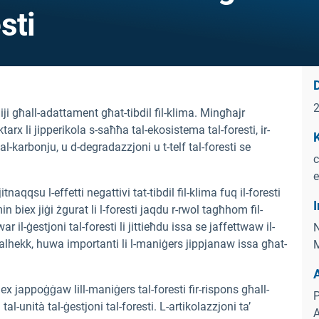
sti
D
iji għall-adattament għat-tibdil fil-klima. Mingħajr
’aktarx li jipperikola s-saħħa tal-ekosistema tal-foresti, ir-
K
n tal-karbonju, u d-degradazzjoni u t-telf tal-foresti se
c
e
jitnaqqsu l-effetti negattivi tat-tibdil fil-klima fuq il-foresti
I
ħin biex jiġi żgurat li l-foresti jaqdu r-rwol tagħhom fil-
war il-ġestjoni tal-foresti li jittieħdu issa se jaffettwaw il-
N
Għalhekk, huwa importanti li l-maniġers jippjanaw issa għat-
M
x jappoġġaw lill-maniġers tal-foresti fir-rispons għall-
P
ll tal-unità tal-ġestjoni tal-foresti. L-artikolazzjoni ta’
A