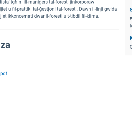
 tista’ tgħin lill-maniġers tal-foresti jinkorporaw
jiet u fil-prattiki tal-ġestjoni tal-foresti. Dawn il-linji gwida
S
jiet ikkonċernati dwar il-foresti u t-tibdil fil-klima.
Ħ
t
K
nza
G
.pdf