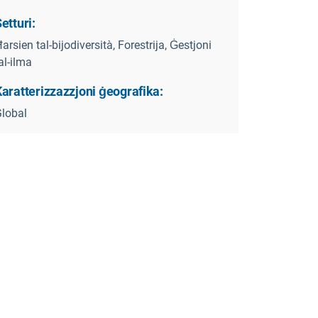
etturi:
arsien tal-bijodiversità, Forestrija, Ġestjoni
al-ilma
aratterizzazzjoni ġeografika:
lobal