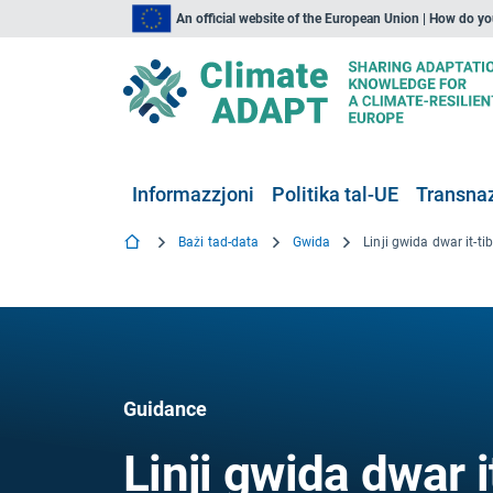
An official website of the European Union | How do y
Informazzjoni
Politika tal-UE
Transnaz
Bażi tad-data
Gwida
Guidance
Linji gwida dwar it