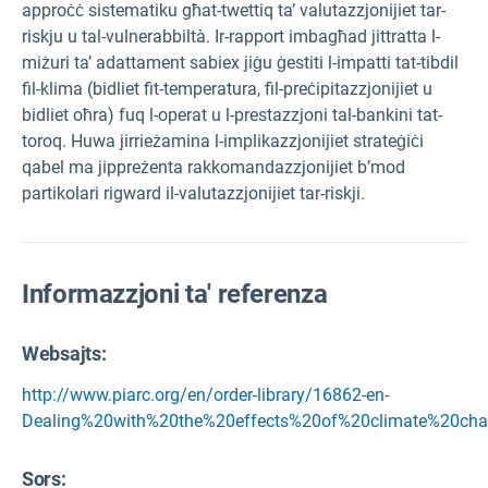
approċċ sistematiku għat-twettiq ta’ valutazzjonijiet tar-
riskju u tal-vulnerabbiltà. Ir-rapport imbagħad jittratta l-
miżuri ta’ adattament sabiex jiġu ġestiti l-impatti tat-tibdil
fil-klima (bidliet fit-temperatura, fil-preċipitazzjonijiet u
bidliet oħra) fuq l-operat u l-prestazzjoni tal-bankini tat-
toroq. Huwa jirrieżamina l-implikazzjonijiet strateġiċi
qabel ma jippreżenta rakkomandazzjonijiet b’mod
partikolari rigward il-valutazzjonijiet tar-riskji.
Informazzjoni ta' referenza
Websajts:
http://www.piarc.org/en/order-library/16862-en-
Dealing%20with%20the%20effects%20of%20climate%20c
Sors
: