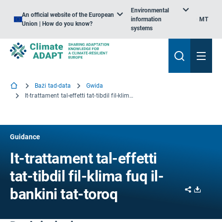
Environmental
An official website of the European
information
MT
Union | How do you know?
systems
Bażi tad-data
Gwida
It-trattament tal-effetti tat-tibdil fil-klima fuq il-bankini tat-toroq
Guidance
It-trattament tal-effetti
tat-tibdil fil-klima fuq il-
Share
Downl
bankini tat-toroq