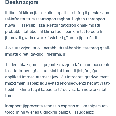
Deskrizzjoni
It-tibdil fil-klima jista’ jkollu impatt dirett fuq il-prestazzjoni
tal-infrastruttura tat-trasport tagħna. L-għan tar-rapport
huwa li jissensibilizza s-settur tat-toroq għall-impatti
probabbli tat-tibdil fil-klima fuq il-bankini tat-toroq u li
jipprovdi gwida dwar kif wieħed għandu jipproċedi:
-Il-valutazzjoni tal-vulnerabbiltà tal-bankini tat-toroq għall-
impatti diretti tat-tibdil fil-klima, u;
-L-identifikazzjoni u l-prijoritizzazzjoni ta’ miżuri possibbli
ta’ adattament għall-bankini tat-toroq li jistgħu jiġu
applikati immedjatament jew jiġu introdotti gradwalment
maż-żmien, sabiex jiġu evitati l-konsegwenzi negattivi tat-
tibdil fil-klima fuq il-kapaċità ta’ servizz tan-networks tat-
toroq.
Ir-rapport jippreżenta t-tħassib espress mill-maniġers tat-
toroq minn wieħed u għoxrin pajjiż u jissuġġerixxi