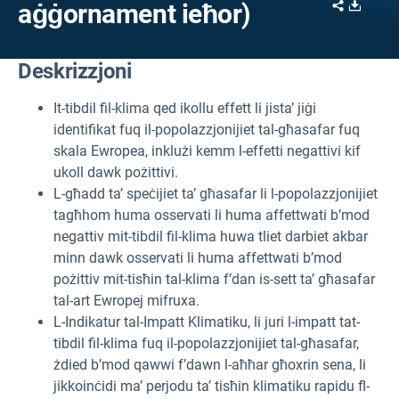
Share
Downl
aġġornament ieħor)
Deskrizzjoni
It-tibdil fil-klima qed ikollu effett li jista’ jiġi
identifikat fuq il-popolazzjonijiet tal-għasafar fuq
skala Ewropea, inklużi kemm l-effetti negattivi kif
ukoll dawk pożittivi.
L-għadd ta’ speċijiet ta’ għasafar li l-popolazzjonijiet
tagħhom huma osservati li huma affettwati b’mod
negattiv mit-tibdil fil-klima huwa tliet darbiet akbar
minn dawk osservati li huma affettwati b’mod
pożittiv mit-tisħin tal-klima f’dan is-sett ta’ għasafar
tal-art Ewropej mifruxa.
L-Indikatur tal-Impatt Klimatiku, li juri l-impatt tat-
tibdil fil-klima fuq il-popolazzjonijiet tal-għasafar,
żdied b’mod qawwi f’dawn l-aħħar għoxrin sena, li
jikkoinċidi ma’ perjodu ta’ tisħin klimatiku rapidu fl-