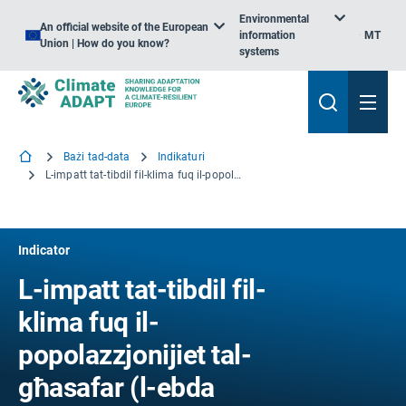
Environmental
An official website of the European
information
MT
Union | How do you know?
systems
Bażi tad-data
Indikaturi
L-impatt tat-tibdil fil-klima fuq il-popolazzjonijiet tal-għasafar (l-ebda aġġornament ieħor)
Indicator
L-impatt tat-tibdil fil-
klima fuq il-
popolazzjonijiet tal-
għasafar (l-ebda