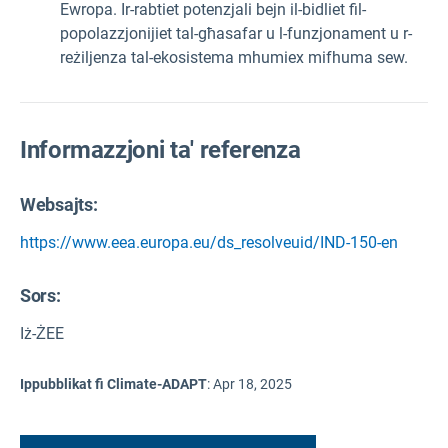
Ewropa. Ir-rabtiet potenzjali bejn il-bidliet fil-
popolazzjonijiet tal-għasafar u l-funzjonament u r-
reżiljenza tal-ekosistema mhumiex mifhuma sew.
Informazzjoni ta' referenza
Websajts:
https://www.eea.europa.eu/ds_resolveuid/IND-150-en
Sors
:
Iż-ŻEE
Ippubblikat fi Climate-ADAPT
:
Apr 18, 2025