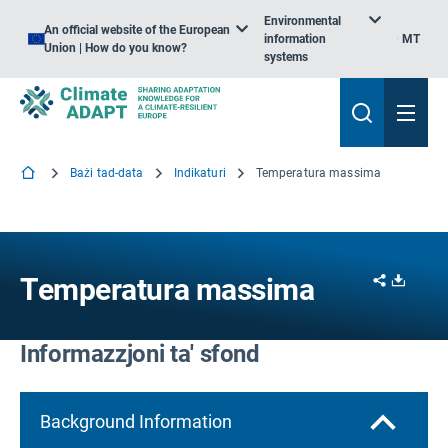
Environmental
An official website of the European
information
MT
Union | How do you know?
systems
Bażi tad-data
Indikaturi
Temperatura massima
Share
Downl
Temperatura massima
Informazzjoni ta' sfond
Background Information