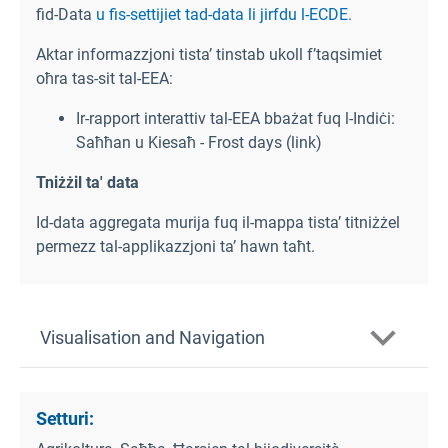
fid-Data
u fis-settijiet tad-data li jirfdu l-ECDE.
Aktar informazzjoni tista’ tinstab ukoll f’taqsimiet
oħra tas-sit tal-EEA:
Ir-rapport interattiv tal-EEA bbażat fuq l-Indiċi:
Saħħan u Kiesaħ - Frost days (link
)
Tniżżil ta' data
Id-data aggregata murija fuq il-mappa tista’ titniżżel
permezz tal-applikazzjoni ta’ hawn taħt.
Visualisation and Navigation
Setturi: