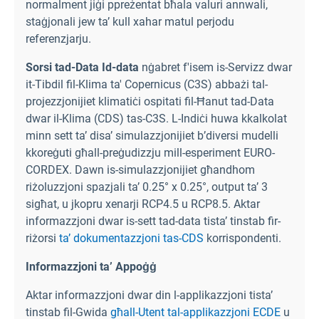
normalment jiġi ppreżentat bħala valuri annwali,
staġjonali jew ta’ kull xahar matul perjodu
referenzjarju.
Sorsi tad-Data Id-data
nġabret f'isem is-Servizz dwar
it-Tibdil fil-Klima ta' Copernicus (C3S) abbażi tal-
projezzjonijiet klimatiċi ospitati fil-Ħanut tad-Data
dwar il-Klima (CDS) tas-C3S. L-Indiċi huwa kkalkolat
minn sett ta’ disa’ simulazzjonijiet b’diversi mudelli
kkoreġuti għall-preġudizzju mill-esperiment EURO-
CORDEX. Dawn is-simulazzjonijiet għandhom
riżoluzzjoni spazjali ta’ 0.25° x 0.25°, output ta’ 3
sigħat, u jkopru xenarji RCP4.5 u RCP8.5. Aktar
informazzjoni dwar is-sett tad-data tista’ tinstab fir-
riżorsi
ta’ dokumentazzjoni tas-CDS
korrispondenti.
Informazzjoni ta’ Appoġġ
Aktar informazzjoni dwar din l-applikazzjoni tista’
tinstab fil-Gwida
għall-Utent tal-applikazzjoni ECDE
u