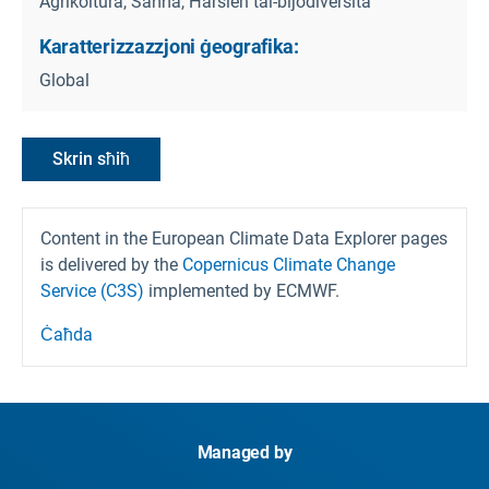
Agrikoltura, Saħħa, Ħarsien tal-bijodiversità
Karatterizzazzjoni ġeografika:
Global
Skrin sħiħ
Content in the European Climate Data Explorer pages
is delivered by the
Copernicus Climate Change
Service (C3S)
implemented by ECMWF.
Ċaħda
Managed by