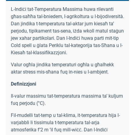
L-Indiċi tat-Temperatura Massima huwa rilevanti
għas-saħħa tal-bniedem, l-agrikoltura u l-bijodiversità.
Dan jindika t-temperatura tal-aktar jum kiesaħ ta’
perjodu, tipikament tas-sena, iżda wkoll matul staġun
jew xahar partikolari. Dan l-Indiċi huwa parti mit-tip
Cold spell u ġlata Periklu tal-kategorija tas-Sħana u l-
Kiesaħ tal-klassifikazzjoni.
Valur ogħla jindika temperaturi ogħla u għalhekk
aktar stress mis-sħana fuq in-nies u l-ambjent.
Definizzjoni
Il-valur massimu tat-temperatura massima ta’ kuljum
fuq perjodu (°C).
Fil-mudelli tat-temp u tal-klima, it-temperatura hija l-
varjabbli li tissimula t-temperatura tal-arja
atmosferika f’2 m ’il fuq mill-wiċċ. Dan l-Indiċi