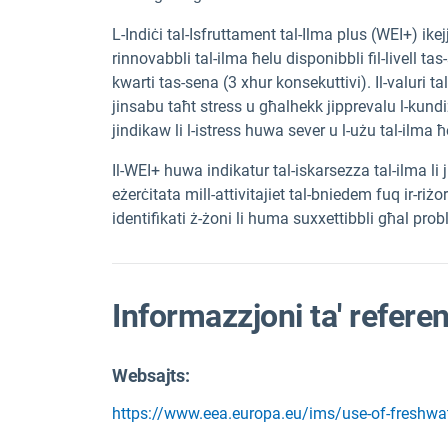
L-Indiċi tal-Isfruttament tal-Ilma plus (WEI+) ike
rinnovabbli tal-ilma ħelu disponibbli fil-livell ta
kwarti tas-sena (3 xhur konsekuttivi). Il-valuri ta
jinsabu taħt stress u għalhekk jipprevalu l-kundi
jindikaw li l-istress huwa sever u l-użu tal-ilma
Il-WEI+ huwa indikatur tal-iskarsezza tal-ilma li j
eżerċitata mill-attivitajiet tal-bniedem fuq ir-riżor
identifikati ż-żoni li huma suxxettibbli għal probl
Informazzjoni ta' refere
Websajts:
https://www.eea.europa.eu/ims/use-of-freshwat