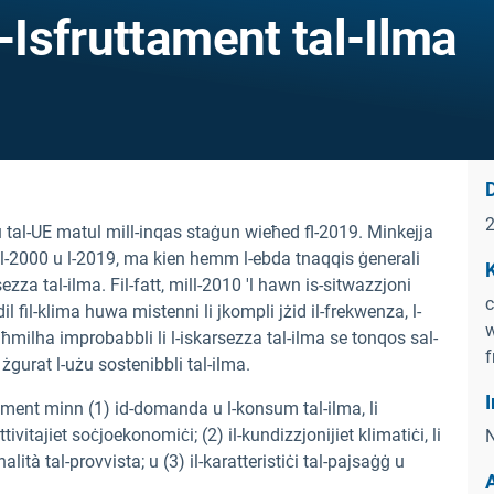
l-Isfruttament tal-Ilma
D
ju tal-UE matul mill-inqas staġun wieħed fl-2019. Minkejja
jn l-2000 u l-2019, ma kien hemm l-ebda tnaqqis ġenerali
K
ezza tal-ilma. Fil-fatt, mill-2010 'l hawn is-sitwazzjoni
c
dil fil-klima huwa mistenni li jkompli jżid il-frekwenza, l-
w
agħmilha improbabbli li l-iskarsezza tal-ilma se tonqos sal-
f
żgurat l-użu sostenibbli tal-ilma.
I
ament minn (1) id-domanda u l-konsum tal-ilma, li
ivitajiet soċjoekonomiċi; (2) il-kundizzjonijiet klimatiċi, li
N
alità tal-provvista; u (3) il-karatteristiċi tal-pajsaġġ u