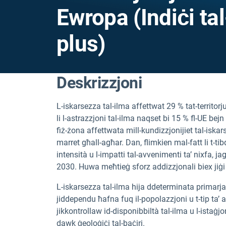
Ewropa (Indiċi ta
plus)
Deskrizzjoni
L-iskarsezza tal-ilma affettwat 29 % tat-territor
li l-astrazzjoni tal-ilma naqset bi 15 % fl-UE be
fiż-żona affettwata mill-kundizzjonijiet tal-iskars
marret għall-agħar. Dan, flimkien mal-fatt li t-tib
intensità u l-impatti tal-avvenimenti ta’ nixfa, j
2030. Huwa meħtieġ sforz addizzjonali biex jiġi 
L-iskarsezza tal-ilma hija ddeterminata primarj
jiddependu ħafna fuq il-popolazzjoni u t-tip ta’ att
jikkontrollaw id-disponibbiltà tal-ilma u l-istaġjon
dawk ġeoloġiċi tal-baċiri.