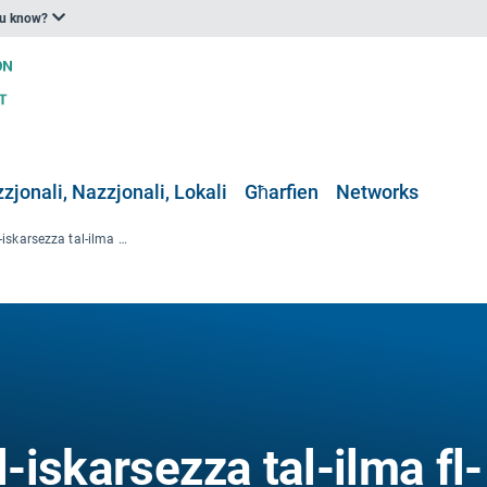
ou know?
zjonali, Nazzjonali, Lokali
Għarfien
Networks
Kundizzjonijiet tal-iskarsezza tal-ilma fl-Ewropa (Indiċi tal-Isfruttament tal-Ilma plus)
l-iskarsezza tal-ilma fl-