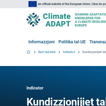
An official website of the European Union | How do y
Informazzjoni
Politika tal-UE
Transnaz
Bażi tad-data
Indikaturi
Indicator
Kundizzjonijiet ta