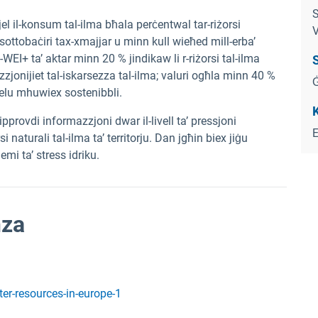
S
jjel il-konsum tal-ilma bħala perċentwal tar-riżorsi
V
s-sottobaċiri tax-xmajjar u minn kull wieħed mill-erba’
l-WEI+ ta’ aktar minn 20 % jindikaw li r-riżorsi tal-ilma
S
zzjonijiet tal-iskarsezza tal-ilma; valuri ogħla minn 40 %
Ġ
 ħelu mhuwiex sostenibbli.
K
ipprovdi informazzjoni dwar il-livell ta’ pressjoni
si naturali tal-ilma ta’ territorju. Dan jgħin biex jiġu
emi ta’ stress idriku.
nza
er-resources-in-europe-1