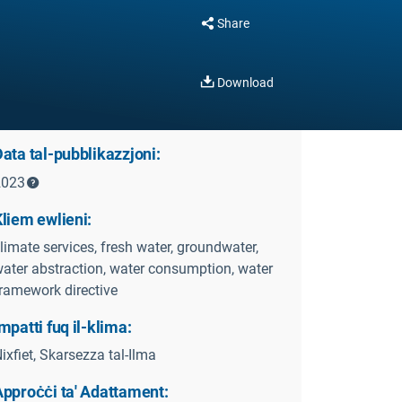
Share
Download
ata tal-pubblikazzjoni:
2023
liem ewlieni:
limate services, fresh water, groundwater,
ater abstraction, water consumption, water
ramework directive
mpatti fuq il-klima:
ixfiet, Skarsezza tal-Ilma
Approċċi ta' Adattament: