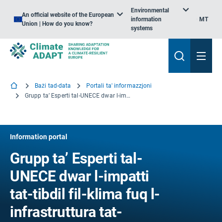
Environmental
An official website of the European
information
MT
Union | How do you know?
systems
Bażi tad-data
Portali ta' informazzjoni
Grupp ta’ Esperti tal-UNECE dwar l-impatti tat-tibdil fil-klima fuq l-infrastruttura tat-trasport internazzjonali
Information portal
Grupp ta’ Esperti tal-
UNECE dwar l-impatti
tat-tibdil fil-klima fuq l-
infrastruttura tat-