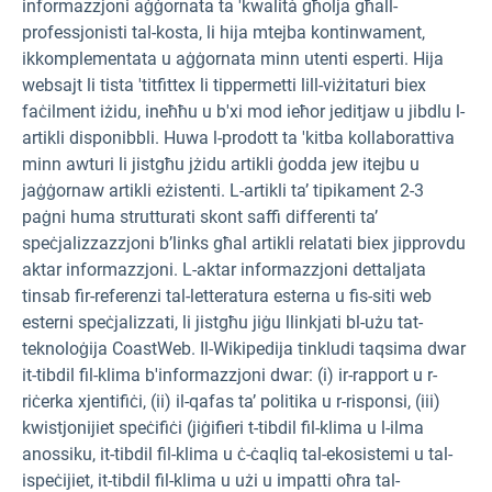
informazzjoni aġġornata ta 'kwalità għolja għall-
professjonisti tal-kosta, li hija mtejba kontinwament,
ikkomplementata u aġġornata minn utenti esperti. Hija
websajt li tista 'titfittex li tippermetti lill-viżitaturi biex
faċilment iżidu, ineħħu u b'xi mod ieħor jeditjaw u jibdlu l-
artikli disponibbli. Huwa l-prodott ta 'kitba kollaborattiva
minn awturi li jistgħu jżidu artikli ġodda jew itejbu u
jaġġornaw artikli eżistenti. L-artikli ta’ tipikament 2-3
paġni huma strutturati skont saffi differenti ta’
speċjalizzazzjoni b’links għal artikli relatati biex jipprovdu
aktar informazzjoni. L-aktar informazzjoni dettaljata
tinsab fir-referenzi tal-letteratura esterna u fis-siti web
esterni speċjalizzati, li jistgħu jiġu llinkjati bl-użu tat-
teknoloġija CoastWeb. Il-Wikipedija tinkludi taqsima dwar
it-tibdil fil-klima b'informazzjoni dwar: (i) ir-rapport u r-
riċerka xjentifiċi, (ii) il-qafas ta’ politika u r-risponsi, (iii)
kwistjonijiet speċifiċi (jiġifieri t-tibdil fil-klima u l-ilma
anossiku, it-tibdil fil-klima u ċ-ċaqliq tal-ekosistemi u tal-
ispeċijiet, it-tibdil fil-klima u użi u impatti oħra tal-