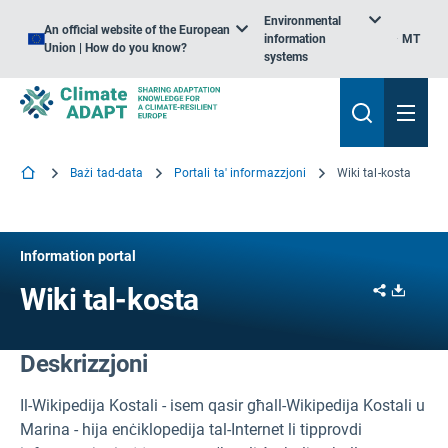
Environmental
An official website of the European
information
MT
Union | How do you know?
systems
Bażi tad-data
Portali ta' informazzjoni
Wiki tal-kosta
Information portal
Share
Downl
Wiki tal-kosta
Deskrizzjoni
Il-Wikipedija Kostali - isem qasir għall-Wikipedija Kostali u
Marina - hija enċiklopedija tal-Internet li tipprovdi