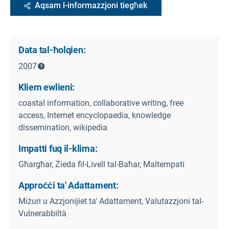
Aqsam l-informazzjoni tiegħek
Data tal-ħolqien:
2007
Kliem ewlieni:
coastal information, collaborative writing, free
access, Internet encyclopaedia, knowledge
dissemination, wikipedia
Impatti fuq il-klima:
Għargħar, Żieda fil-Livell tal-Baħar, Maltempati
Approċċi ta' Adattament:
Miżuri u Azzjonijiet ta' Adattament, Valutazzjoni tal-
Vulnerabbiltà