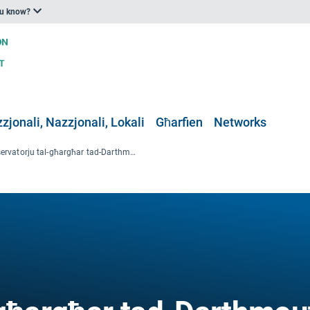
ou know?
zjonali, Nazzjonali, Lokali
Għarfien
Networks
Osservatorju tal-għargħar tad-Darthmouth