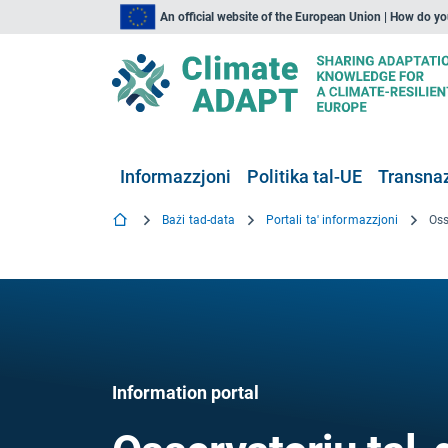
An official website of the European Union | How do y
Informazzjoni
Politika tal-UE
Transnaz
Bażi tad-data
Portali ta' informazzjoni
Information portal