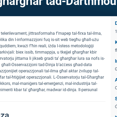
-għargħar tad-Darthmou
D
telerilevament, jittrasformaha f’mapep tal-firxa tal-ilma,
blika din l-informazzjoni fuq is-sit web tiegħu għall-użu
K
quddiem, kważi f'ħin reali, iżda l-istess metodoloġiji
f
 arkivjali: biex issib, timmappja, u tkejjel għargħar kbir
rvatorju jittama li jikseb gradi ta’ għargħar lura sa nofs is-
I
ti għall-Osservazzjoni tad-Dinja b’aċċess għad-data
zjonijiet operazzjonali tal-ilma għal aktar żvilupp tal-
sfar tal-ħtiġijiet operazzjonali. L-Osservatorju tal-Għargħar
okkors, mal-maniġers tal-emerġenzi, mal-industrija tal-
O
menti kbar ta’ għargħar, madwar id-dinja. Il-persunal
S
Ġ
nza