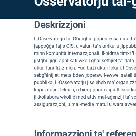
Osservatorju tal
Deskrizzjoni
L-Osservatorju tal-Għargħar jipproċessa data ta’ 
jappoġġa fajls GIS, u valuri ta’ skariku, u jippub
minn komunità internazzjonali. Il-ħidma timxi 'l 
jistgħu jiġu applikati wkoll għal settijiet ta' data
aktar lura fiż-żmien. Fuq bażi aktar lokali, l-Osse
sebgħinijiet, meta bdew joperaw l-ewwel satelli
pubblika. L-Osservatorju jissieħeb ma’ organizzaz
kapaċitajiet tekniċi, u biex jipparteċipa fl-issodi
jikkollabora wkoll b’mod attiv mal-aġenziji ta’ s
assigurazzjoni, u mal-media matul u wara avveni
Informazzjoni ta' refere