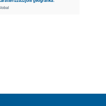
aratterizzazzjoni ġeografika:
lobal