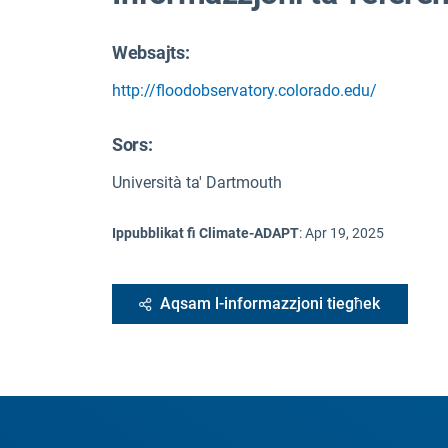
Websajts:
http://floodobservatory.colorado.edu/
Sors
:
Università ta' Dartmouth
Ippubblikat fi Climate-ADAPT
:
Apr 19, 2025
Aqsam l-informazzjoni tiegħek