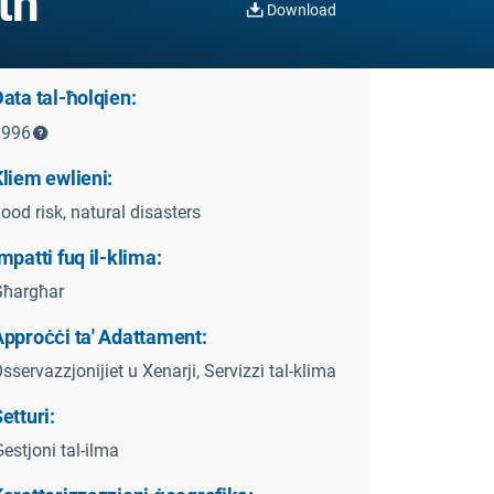
th
Download
ata tal-ħolqien:
1996
liem ewlieni:
lood risk, natural disasters
mpatti fuq il-klima:
Għargħar
Approċċi ta' Adattament:
sservazzjonijiet u Xenarji, Servizzi tal-klima
etturi:
estjoni tal-ilma