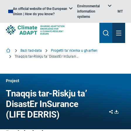
Environmental
An official website of the European
information
MT
Union | How do you know?
systems
Bażi tad-data
Proġetti ta’ riċerka u għarfien
Tnaqqis tar-Riskju ta’ DisastEr InSurance
Project
Tnaqqis tar-Riskju ta’
DisastEr InSurance
Share
Downl
(LIFE DERRIS)