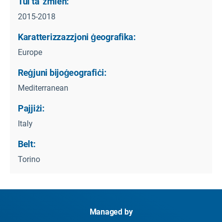
Tul ta' żmien:
2015-2018
Karatterizzazzjoni ġeografika:
Europe
Reġjuni bijoġeografiċi:
Mediterranean
Pajjiżi:
Italy
Belt:
Torino
Managed by