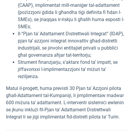
(CAAP), implimentat mill-maniġer tal-adattament
(pożizzjoni ġdida li għandha tiġi definita fi ħdan l-
SMEs), se jnaqqas ir-riskju li għalih huma esposti l-
SMEs;
Il-“Pjan ta’ Adattament Distrettwali Integrat” (IDAP),
pjan ta’ azzjoni integrat innovattiv għad-distretti
industrijali, se jinvolvi entitajiet privati u pubbliċi
għal governanza aħjar tat-territorju;
Strument finanzjarju, x’aktarx fond ta’ impatt, se
jiffavorixxi l-implimentazzjoni ta’ miżuri ta’
reżiljenza.
Matul il-proġett, huma previsti 30 Pjan ta’ Azzjoni pilota
għall-Adattament tal-Kumpaniji, li jimplimentaw madwar
600 miżura ta’ adattament. L-interventi sistemiċi ewlenin
se jkunu inklużi fil-Pjan
ta’ Adattament Distrettwali
Integrat
li se jiġi implimentat fid-distrett pilota ta’ Turin.