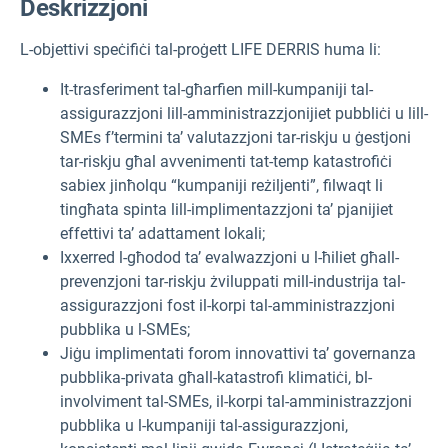
Deskrizzjoni
L-objettivi speċifiċi tal-proġett LIFE DERRIS huma li:
It-trasferiment tal-għarfien mill-kumpaniji tal-
assigurazzjoni lill-amministrazzjonijiet pubbliċi u lill-
SMEs f’termini ta’ valutazzjoni tar-riskju u ġestjoni
tar-riskju għal avvenimenti tat-temp katastrofiċi
sabiex jinħolqu “kumpaniji reżiljenti”, filwaqt li
tingħata spinta lill-implimentazzjoni ta’ pjanijiet
effettivi ta’ adattament lokali;
Ixxerred l-għodod ta’ evalwazzjoni u l-ħiliet għall-
prevenzjoni tar-riskju żviluppati mill-industrija tal-
assigurazzjoni fost il-korpi tal-amministrazzjoni
pubblika u l-SMEs;
Jiġu implimentati forom innovattivi ta’ governanza
pubblika-privata għall-katastrofi klimatiċi, bl-
involviment tal-SMEs, il-korpi tal-amministrazzjoni
pubblika u l-kumpaniji tal-assigurazzjoni,