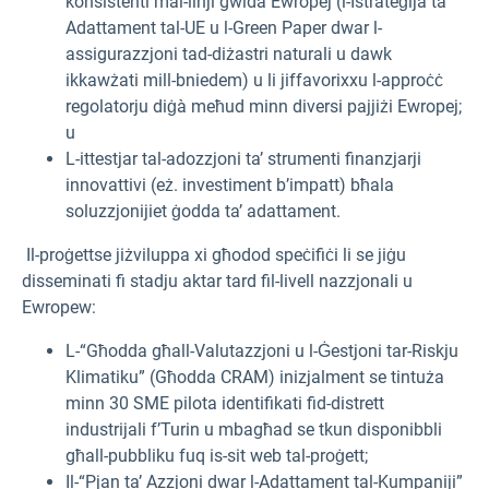
konsistenti mal-linji gwida Ewropej (l-Istrateġija ta’
Adattament tal-UE u l-Green Paper dwar l-
assigurazzjoni tad-diżastri naturali u dawk
ikkawżati mill-bniedem) u li jiffavorixxu l-approċċ
regolatorju diġà meħud minn diversi pajjiżi Ewropej;
u
L-ittestjar tal-adozzjoni ta’ strumenti finanzjarji
innovattivi (eż. investiment b’impatt) bħala
soluzzjonijiet ġodda ta’ adattament.
Il-proġett
se jiżviluppa xi għodod speċifiċi li se jiġu
disseminati fi stadju aktar tard fil-livell nazzjonali u
Ewropew:
L-“Għodda għall-Valutazzjoni u l-Ġestjoni tar-Riskju
Klimatiku” (Għodda CRAM) inizjalment se tintuża
minn 30 SME pilota identifikati fid-distrett
industrijali f’Turin u mbagħad se tkun disponibbli
għall-pubbliku fuq is-sit web tal-proġett;
Il-“Pjan ta’ Azzjoni dwar l-Adattament tal-Kumpaniji”