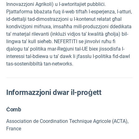
Innovazzjoni Agrikoli) u l-awtoritajiet pubbliċi.
Pjattaforma bbażata fuq il-web tiftaħ l-esperjenza, l-atturi,
id-dettalji tad-dimostrazzjoni u l-kontenut relatat għal
kondiviżjoni mifruxa, imsaħħa mill-produzzjoni ddedikata
ta’ materjal rilevanti (inklużi vidjos ta’ kwalità għolja) bil-
lingwa ta’ kull sieħeb. NEFERTITI se jinvolvi ruħu fi
djalogu ta’ politika mar-Reġjuni tal-UE biex jissodisfa l-
interessi tal-bdiewa u ta’ dawk li jfasslu l-politika fid-dawl
tas-sostenibbiltà tan-networks.
Informazzjoni dwar il-proġett
Ċomb
Association de Coordination Technique Agricole (ACTA),
France