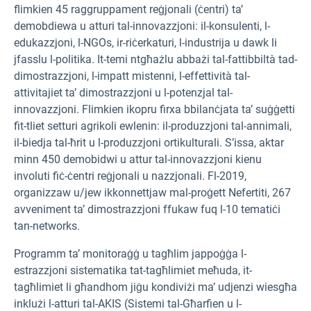
flimkien 45 raggruppament reġjonali (ċentri) ta’
demobdiewa u atturi tal-innovazzjoni: il-konsulenti, l-
edukazzjoni, l-NGOs, ir-riċerkaturi, l-industrija u dawk li
jfasslu l-politika. It-temi ntgħażlu abbażi tal-fattibbiltà tad-
dimostrazzjoni, l-impatt mistenni, l-effettività tal-
attivitajiet ta’ dimostrazzjoni u l-potenzjal tal-
innovazzjoni. Flimkien ikopru firxa bbilanċjata ta’ suġġetti
fit-tliet setturi agrikoli ewlenin: il-produzzjoni tal-annimali,
il-biedja tal-ħrit u l-produzzjoni ortikulturali. S’issa, aktar
minn 450 demobidwi u attur tal-innovazzjoni kienu
involuti fiċ-ċentri reġjonali u nazzjonali. Fl-2019,
organizzaw u/jew ikkonnettjaw mal-proġett Nefertiti, 267
avveniment ta’ dimostrazzjoni ffukaw fuq l-10 tematiċi
tan-networks.
Programm ta’ monitoraġġ u tagħlim jappoġġa l-
estrazzjoni sistematika tat-tagħlimiet meħuda, it-
tagħlimiet li għandhom jiġu kondiviżi ma’ udjenzi wiesgħa
inklużi l-atturi tal-AKIS (Sistemi tal-Għarfien u l-