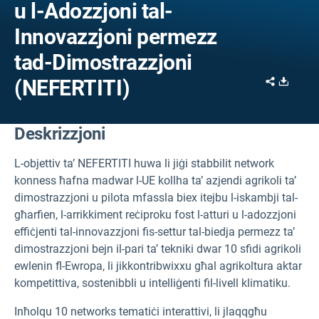
u l-Adozzjoni tal-
Innovazzjoni permezz
tad-Dimostrazzjoni
Share
Downl
(NEFERTITI)
Deskrizzjoni
L-objettiv ta’ NEFERTITI huwa li jiġi stabbilit network
konness ħafna madwar l-UE kollha ta’ azjendi agrikoli ta’
dimostrazzjoni u pilota mfassla biex itejbu l-iskambji tal-
għarfien, l-arrikkiment reċiproku fost l-atturi u l-adozzjoni
effiċjenti tal-innovazzjoni fis-settur tal-biedja permezz ta’
dimostrazzjoni bejn il-pari ta’ tekniki dwar 10 sfidi agrikoli
ewlenin fl-Ewropa, li jikkontribwixxu għal agrikoltura aktar
kompetittiva, sostenibbli u intelliġenti fil-livell klimatiku.
Inħolqu 10 networks tematiċi interattivi, li jlaqqgħu