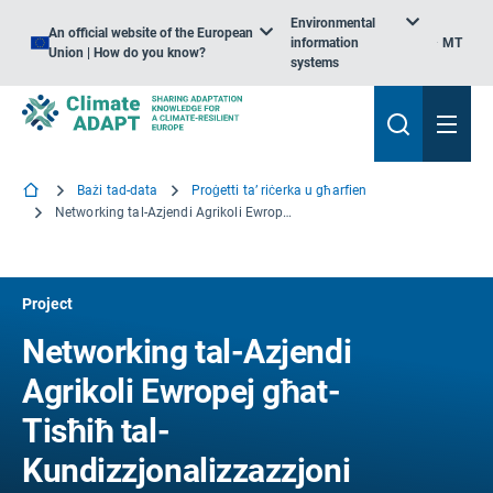
Environmental
An official website of the European
information
MT
Union | How do you know?
systems
Bażi tad-data
Proġetti ta’ riċerka u għarfien
Networking tal-Azjendi Agrikoli Ewropej għat-Tisħiħ tal-Kundizzjonalizzazzjoni u l-Adozzjoni tal-Innovazzjoni permezz tad-Dimostrazzjoni
Project
Networking tal-Azjendi
Agrikoli Ewropej għat-
Tisħiħ tal-
Kundizzjonalizzazzjoni