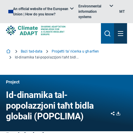
Environmental
An official website of the European
information
MT
Union | How do you know?
systems
Bażi tad-data
Proġetti ta’ riċerka u għarfien
Id-dinamika tal-popolazzjoni taħt bidla globali
Project
Id-dinamika tal-
popolazzjoni taħt bidla
Share
Downl
globali (POPCLIMA)