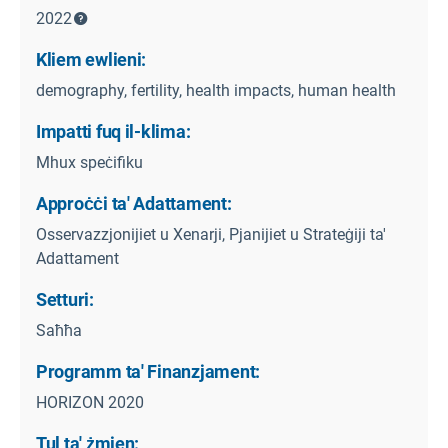
2022
Kliem ewlieni:
demography, fertility, health impacts, human health
Impatti fuq il-klima:
Mhux speċifiku
Approċċi ta' Adattament:
Osservazzjonijiet u Xenarji, Pjanijiet u Strateġiji ta'
Adattament
Setturi:
Saħħa
Programm ta' Finanzjament:
HORIZON 2020
Tul ta' żmien: