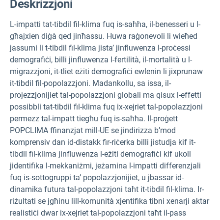
Deskrizzjoni
L-impatti tat-tibdil fil-klima fuq is-saħħa, il-benesseri u l-
għajxien diġà qed jinħassu. Huwa raġonevoli li wieħed
jassumi li t-tibdil fil-klima jista’ jinfluwenza l-proċessi
demografiċi, billi jinfluwenza l-fertilità, il-mortalità u l-
migrazzjoni, it-tliet eżiti demografiċi ewlenin li jixprunaw
it-tibdil fil-popolazzjoni. Madankollu, sa issa, il-
projezzjonijiet tal-popolazzjoni globali ma qisux l-effetti
possibbli tat-tibdil fil-klima fuq ix-xejriet tal-popolazzjoni
permezz tal-impatt tiegħu fuq is-saħħa. Il-proġett
POPCLIMA ffinanzjat mill-UE se jindirizza b’mod
komprensiv dan id-distakk fir-riċerka billi jistudja kif it-
tibdil fil-klima jinfluwenza l-eżiti demografiċi kif ukoll
jidentifika l-mekkaniżmi, jeżamina l-impatti differenzjali
fuq is-sottogruppi ta’ popolazzjonijiet, u jbassar id-
dinamika futura tal-popolazzjoni taħt it-tibdil fil-klima. Ir-
riżultati se jgħinu lill-komunità xjentifika tibni xenarji aktar
realistiċi dwar ix-xejriet tal-popolazzjoni taħt il-pass