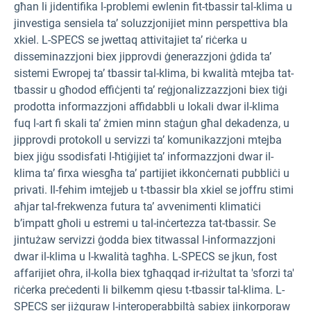
għan li jidentifika l-problemi ewlenin fit-tbassir tal-klima u
jinvestiga sensiela ta’ soluzzjonijiet minn perspettiva bla
xkiel. L-SPECS se jwettaq attivitajiet ta’ riċerka u
disseminazzjoni biex jipprovdi ġenerazzjoni ġdida ta’
sistemi Ewropej ta’ tbassir tal-klima, bi kwalità mtejba tat-
tbassir u għodod effiċjenti ta’ reġjonalizzazzjoni biex tiġi
prodotta informazzjoni affidabbli u lokali dwar il-klima
fuq l-art fi skali ta’ żmien minn staġun għal dekadenza, u
jipprovdi protokoll u servizzi ta’ komunikazzjoni mtejba
biex jiġu ssodisfati l-ħtiġijiet ta’ informazzjoni dwar il-
klima ta’ firxa wiesgħa ta’ partijiet ikkonċernati pubbliċi u
privati. Il-fehim imtejjeb u t-tbassir bla xkiel se joffru stimi
aħjar tal-frekwenza futura ta’ avvenimenti klimatiċi
b’impatt għoli u estremi u tal-inċertezza tat-tbassir. Se
jintużaw servizzi ġodda biex titwassal l-informazzjoni
dwar il-klima u l-kwalità tagħha. L-SPECS se jkun, fost
affarijiet oħra, il-kolla biex tgħaqqad ir-riżultat ta 'sforzi ta'
riċerka preċedenti li bilkemm qiesu t-tbassir tal-klima. L-
SPECS ser jiżguraw l-interoperabbiltà sabiex jinkorporaw