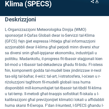
Share
Downl
Klima (SPECS)
Deskrizzjoni
L-Organizzazzjoni Meteoroloġika Dinjija (WMO)
sponsorjat il-Qafas Globali dwar is-Servizzi tal-Klima
(GFCS) fejn ġiet espressa l-ħtieġa għal informazzjoni
azzjonabbli dwar il-klima għal perjodi minn diversi xhur
sa diversi snin għall-ippjanar ekonomiku, industrijali u
politiku. Madankollu, il-progress fit-tbassir staġjonali kien
bil-mod u t-tbassir tad-dekadenza għadu fil-bidu. Fl-istess
ħin, komponenti ġodda tal-mudell biex jindirizzaw ir-rwol
tas-silġ tal-baħar, il-wiċċ tal-art, l-istratosfera, l-oċean u r-
riżoluzzjoni tagħhom fil-mudelli globali issa huma
disponibbli mill-komunitajiet tat-tbassir tat-tibdil fil-klima
u tat-temp. Il-metodi għat-tnaqqis sofistikat fl-iskala u l-
kalibrazzjoni għal previżjonijiet klimatiċi lokali u affidabbli
huma skarsi fl-Ewropa. F’dan il-kuntest, l-SPECS għandu l-