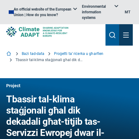
Environmental
An official website of the European
information
MT
Union | How do you know?
systems
Bażi tad-data
Proġetti ta’ riċerka u għarfien
Tbassir tal-klima staġjonali għal dik dekadali għat-titjib tas-Servizzi Ewropej dwar il-Klima
Project
Tbassir tal-klima
staġjonali għal dik
dekadali għat-titjib tas-
Servizzi Ewropej dwar il-