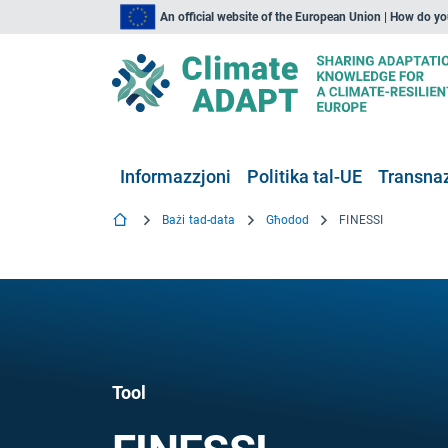
An official website of the European Union | How do y
Informazzjoni
Politika tal-UE
Transnaz
Bażi tad-data
Għodod
FINESSI
Tool