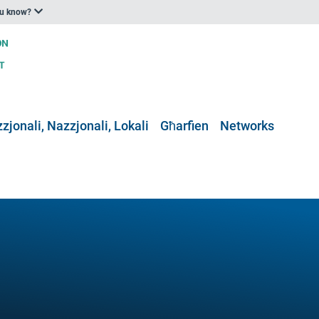
ou know?
zjonali, Nazzjonali, Lokali
Għarfien
Networks