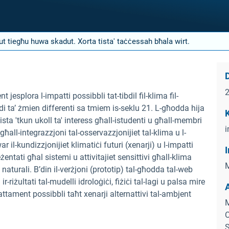
nut tiegħu huwa skadut. Xorta tista' taċċessah bħala wirt.
D
t jesplora l-impatti possibbli tat-tibdil fil-klima fil-
di ta’ żmien differenti sa tmiem is-seklu 21. L-għodda hija
K
ista 'tkun ukoll ta' interess għall-istudenti u għall-membri
i
ħall-integrazzjoni tal-osservazzjonijiet tal-klima u l-
l-kundizzjonijiet klimatiċi futuri (xenarji) u l-impatti
I
entati għal sistemi u attivitajiet sensittivi għall-klima
M
i naturali. B’din il-verżjoni (prototip) tal-għodda tal-web
-riżultati tal-mudelli idroloġiċi, fiżiċi tal-lagi u palsa mire
dattament possibbli taħt xenarji alternattivi tal-ambjent
M
O
S