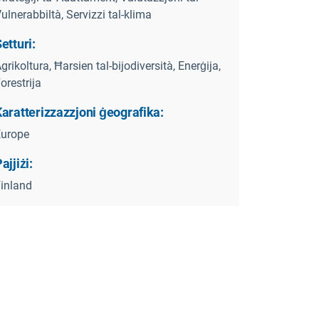
ulnerabbiltà, Servizzi tal-klima
etturi:
grikoltura, Ħarsien tal-bijodiversità, Enerġija,
orestrija
aratterizzazzjoni ġeografika:
Europe
ajjiżi:
inland