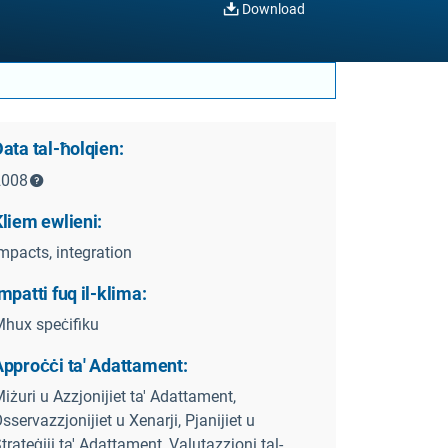
Download
ata tal-ħolqien:
2008
liem ewlieni:
mpacts, integration
mpatti fuq il-klima:
hux speċifiku
Approċċi ta' Adattament:
iżuri u Azzjonijiet ta' Adattament,
sservazzjonijiet u Xenarji, Pjanijiet u
trateġiji ta' Adattament, Valutazzjoni tal-