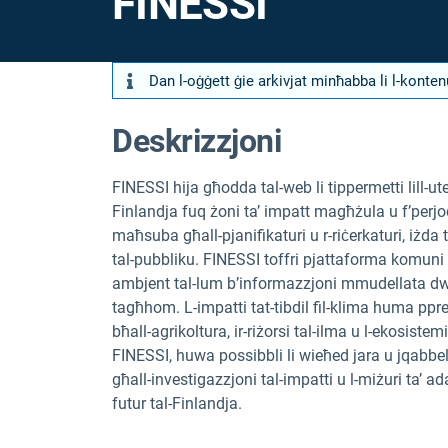
FINESSI
Dan l-oġġett ġie arkivjat minħabba li l-konte
Deskrizzjoni
FINESSI hija għodda tal-web li tippermetti lill-uten
Finlandja fuq żoni ta’ impatt magħżula u f’perjo
maħsuba għall-pjanifikaturi u r-riċerkaturi, iżda t
tal-pubbliku. FINESSI toffri pjattaforma komuni g
ambjent tal-lum b’informazzjoni mmudellata dwar i
tagħhom. L-impatti tat-tibdil fil-klima huma ppreż
bħall-agrikoltura, ir-riżorsi tal-ilma u l-ekosistem
FINESSI, huwa possibbli li wieħed jara u jqabbel ir
għall-investigazzjoni tal-impatti u l-miżuri ta’ a
futur tal-Finlandja.