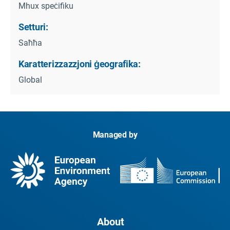
Mhux speċifiku
Setturi:
Saħħa
Karatterizzazzjoni ġeografika:
Global
Managed by
About