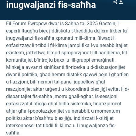
Share
Downl
inugwaljanzi fis-saħħa
Fil-Forum Ewropew dwar is-Saħħa tal-2025 Gastein, l-
esperti ltaqgħu biex jiddiskutu t-theddida dejjem tikber ta’
inugwaljanzi fis-saħħa xprunati mill-klima, filwaqt li
enfasizzaw li t-tibdil fil-klima jamplifika l-vulnerabbiltajiet
eżistenti, jaffettwa b’mod sproporzjonat lill-ħaddiema, lill-
komunitajiet b’introjtu baxx, u lill-gruppi emarġinati.
Minkejja avvanzi sinifikanti fir-riċerka u d-diskussjonijiet
dwar il-politika, għad hemm distakk qawwi bejn l-għarfien
u l-azzjoni, bil-membri tal-panel jappellaw għal
reazzjonijiet aktar urġenti u kkoordinati biex jiġi evitat li d-
disparitajiet fis-saħħa jmorru għall-agħar. Is-sessjoni
enfasizzat il-ħtieġa għal bidla sistemika, finanzjament
aħjar għall-popolazzjonijiet vulnerabbli, u momentum
politiku aktar b’saħħtu biex jiġu indirizzati l-kriżijiet
interkonnessi tat-tibdil fil-klima u l-inugwaljanza fis-
saħħa.