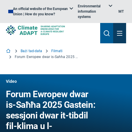
Environmental
An official website of the European
information
MT
Union | How do you know?
systems
Bażi tad-data
Filmati
Forum Ewropew dwar is-Saħħa 2025 Gastein: sessjoni dwar it-tibdil fil-klima u l-inugwaljanzi fis-saħħa
Video
Forum Ewropew dwar
is-Saħħa 2025 Gastein:
sessjoni dwar it-tibdil
fil-klima u l-