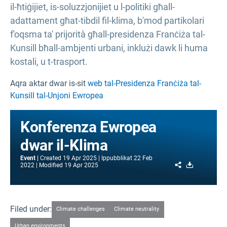
il-ħtiġijiet, is-soluzzjonijiet u l-politiki għall-
adattament għat-tibdil fil-klima, b'mod partikolari
f'oqsma ta' prijorità għall-presidenza Franċiża tal-
Kunsill bħall-ambjenti urbani, inklużi dawk li huma
kostali, u t-trasport.
Aqra aktar dwar is-sit
web tal-Presidenza Franċiża tal-
Kunsill tal-Unjoni Ewropea
Konferenza Ewropea
dwar il-Klima
Event
Created
19 Apr 2025
Ippubblikat
22 Feb
Share
Download
2022
Modified
19 Apr 2025
Filed under:
Climate challenges
Climate neutrality
Urban environments