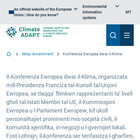
Environmental
An official website of the European
information
MT
Union | How do you know?
systems
Aktar Avvenimenti
Konferenza Ewropea dwar il-Klima
Il-Konferenza Ewropea dwar il-Klima, organizzata
mill-Presidenza Franċiża tal-Kunsill tal-Unjoni
Ewropea, se tlaqqa’ flimkien rappreżentanti ta’ livell
għoli tal-Istati Membri tal-UE, il-Kummissjoni
Ewropea u l-Parlament Ewropew, kif ukoll
personalitajiet prominenti mis-soċjetà ċivili, il-
komunità xjentifika, in-negozji u l-gvernijiet lokali.
Fost l-oħrajn, il-konferenza ser tenfasizza l-għarfien,