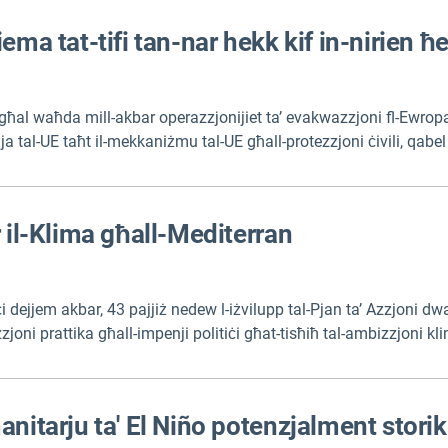
ema tat-tifi tan-nar hekk kif in-nirien 
lu għal waħda mill-akbar operazzjonijiet ta’ evakwazzjoni fl-Ewrop
ja tal-UE taħt il-mekkaniżmu tal-UE għall-protezzjoni ċivili, qabel l-
ħra kienu diġà ġew pożizzjonati minn qabel fi Franza u Spanja qa
.
r il-Klima għall-Mediterran
ċi dejjem akbar, 43 pajjiż nedew l-iżvilupp tal-Pjan ta’ Azzjoni dwa
ni prattika għall-impenji politiċi għat-tisħiħ tal-ambizzjoni klima
stjoni sostenibbli tar-riżorsi naturali, u tranżizzjoni ġusta fil-Me
nitarju ta' El Niño potenzjalment storiku