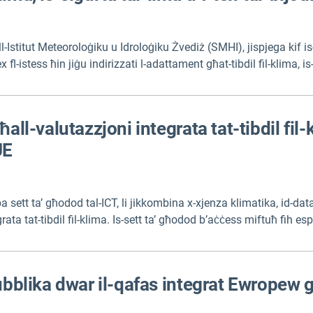
ill-Istitut Meteoroloġiku u Idroloġiku Żvediż (SMHI), jispjega kif i
fl-istess ħin jiġu indirizzati l-adattament għat-tibdil fil-klima, is-
lok jiġi implimentat bħala servizzi adattivi u li jistgħu jitkejlu fis
all-valutazzjoni integrata tat-tibdil fil
UE
sett ta’ għodod tal-ICT, li jikkombina x-xjenza klimatika, id-data
ta tat-tibdil fil-klima. Is-sett ta’ għodod b’aċċess miftuħ fih espl
a ta’ gamifikazzjoni biex tappoġġa l-evalwazzjoni tax-xenarji, il-pr
jiġi esplorat ukoll permezz ta’ programm tal-MOOC iddedikat disponi
ubblika dwar il-qafas integrat Ewropew għ