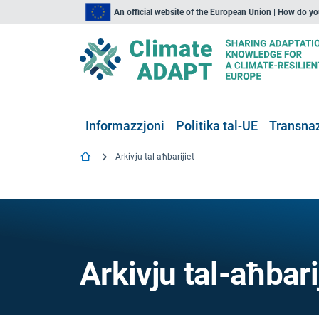
An official website of the European Union | How do y
Informazzjoni
Politika tal-UE
Transnaz
Arkivju tal-aħbarijiet
Arkivju tal-aħbari