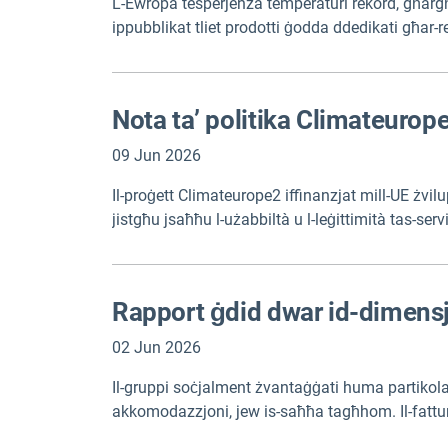
L-Ewropa tesperjenza temperaturi rekord, għargħar 
ippubblikat tliet prodotti ġodda ddedikati għar-reż
għall-impatti dejjem akbar tat-tibdil fil-klima.
Nota ta’ politika Climateurope
09 Jun 2026
Il-proġett Climateurope2 iffinanzjat mill-UE żvilu
jistgħu jsaħħu l-użabbiltà u l-leġittimità tas-serv
kwalità għolja jridu jkunu rilevanti wkoll għall-k
Rapport ġdid dwar id-dimensjon
02 Jun 2026
Il-gruppi soċjalment żvantaġġati huma partikolar
akkomodazzjoni, jew is-saħħa tagħhom. Il-fatturi 
proġett kellu l-għan li jidentifika gruppi vulnera