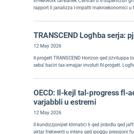
In-Network tal-Banek Ċentrali u s-Superviżuri g
rapport li janalizza l-impatti makroekonomiċi u f
internazzjonali. Ir-rapport jinkludi kemm test sħiħ
TRANSCEND Logħba serja: pjat
12 May 2026
Il-proġett TRANSCEND Horizon qed jiżviluppa logħ
seba’ baċiri tax-xmajjar involuti fil-proġett. Logħ
wara l-logħob serju TRANSCEND, il-metodoloġija 
OECD: Il-kejl tal-progress fl
varjabbli u estremi
12 May 2026
Il-kundizzjonijiet klimatiċi li qed jinbidlu qed jaf
aktar frekwenti u intens qed ipoġġu pressjoni fuq l-