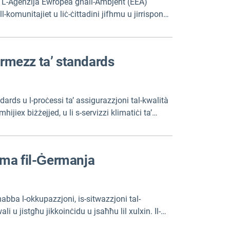
ima. L-Aġenzija Ewropea għall-Ambjent (EEA)
ll-komunitajiet u liċ-ċittadini jifhmu u jirrispondu
permezz ta’ standards
ndards u l-proċessi ta’ assigurazzjoni tal-kwalità
ijiex biżżejjed, u li s-servizzi klimatiċi ta’
i leġittimi, trasparenti u responsabbli.
lima fil-Ġermanja
abba l-okkupazzjoni, is-sitwazzjoni tal-
 u jistgħu jikkoinċidu u jsaħħu lil xulxin. Il-
. Ir-rapport jinkludi sommarju ta’ tmien paġni bl-