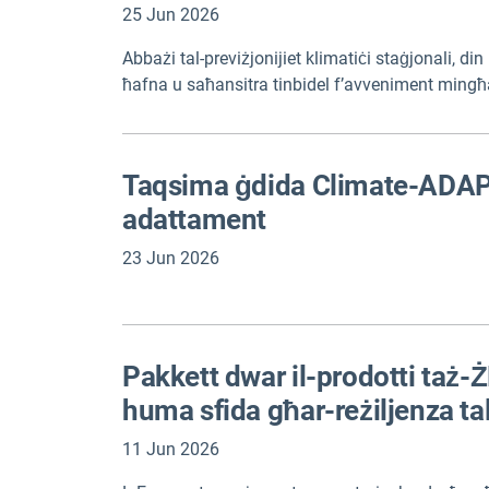
25 Jun 2026
Abbażi tal-previżjonijiet klimatiċi staġjonali, d
ħafna u saħansitra tinbidel f’avveniment mingħaj
plawżibbli tal-evoluzzjoni ta’ El Niño, flimkien mal
Taqsima ġdida Climate-ADAPT l
adattament
23 Jun 2026
Pakkett dwar il-prodotti taż-
huma sfida għar-reżiljenza t
11 Jun 2026