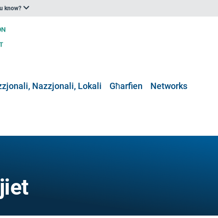
ou know?
zjonali, Nazzjonali, Lokali
Għarfien
Networks
jiet