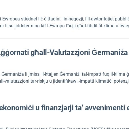
opea stiednet liċ-ċittadini, lin-negozji, lill-awtoritajiet pubbliċi
i se jiddetermina kif l-Ewropa tħejji għat-tibdil fil-klima u twieġ
ota: skrollja 'l isfel biex tniżżel id-dokumenti ta' eżitu).
Aġġornati għall-Valutazzjoni Ġermaniża 
u Ġermaniża li jmiss, il-ktajjen Ġermaniżi tal-impatt fuq il-klima 
alutazzjoni tar-riskju u jidentifikaw l-impatti klimatiċi potenzjali,
ju tal-ispjegazzjonijiet bl-Ingliż.
ekonomiċi u finanzjarji ta’ avvenimenti