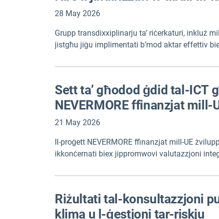
28 May 2026
Grupp transdixxiplinarju ta’ riċerkaturi, inkluż m
jistgħu jiġu implimentati b’mod aktar effettiv biex 
jeħtieġ li jmur lil hinn minn proġetti iżolati u minf
Sett ta’ għodod ġdid tal-ICT għ
NEVERMORE ffinanzjat mill-
21 May 2026
Il-proġett NEVERMORE ffinanzjat mill-UE żviluppa 
ikkonċernati biex jippromwovi valutazzjoni integra
każijiet, għodda fuq skala globali tal-UE, u għodd
partijiet ikkonċernati. Is-sett ta’ għodod jista’ 
Riżultati tal-konsultazzjoni p
klima u l-ġestjoni tar-riskju