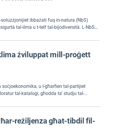
s-soluzzjonijiet ibbażati fuq in-natura (NbS)
sigurtà tal-ilma u t-telf tal-bijodiversità. L-NbS
-setturi kollha.
-klima żviluppat mill-proġett
 soċjoekonomika, u l-għarfien tal-partijiet
oratur tal-katalogi, għodda ta’ studju tal-
ijoritizzazzjoni tal-politika, u t-tagħlim tal-
bbli fuq is-sit web tal-proġett.
ar-reżiljenza għat-tibdil fil-