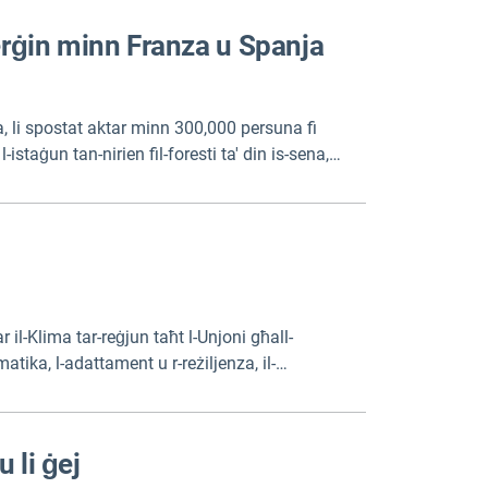
ħerġin minn Franza u Spanja
a, li spostat aktar minn 300,000 persuna fi
istaġun tan-nirien fil-foresti ta' din is-sena,
bel ma bdew in-nirien. Dan ippermettielhom
r il-Klima tar-reġjun taħt l-Unjoni għall-
tika, l-adattament u r-reżiljenza, il-
diterran.
 li ġej