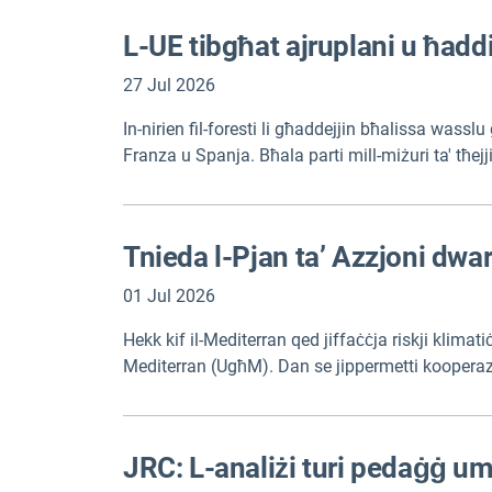
L-UE tibgħat ajruplani u ħaddi
27 Jul 2026
In-nirien fil-foresti li għaddejjin bħalissa wass
Franza u Spanja. Bħala parti mill-miżuri ta' tħejji
timijiet tat-tifi tan-nar minn pajjiżi Ewropej o
isaħħu r-rispondenti nazzjonali immedjatament
Tnieda l-Pjan ta’ Azzjoni dwa
01 Jul 2026
Hekk kif il-Mediterran qed jiffaċċja riskji klimati
Mediterran (UgħM). Dan se jippermetti kooperazzjo
mobilizzazzjoni tal-finanzjament għall-klima, il-ġe
JRC: L-analiżi turi pedaġġ uma