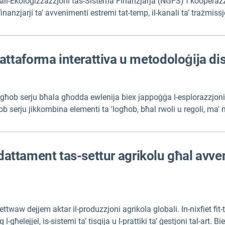
ħall-Ekoloġizzazzjoni tas-Sistema Finanzjarja (NGFS) f’kooperaz
inanzjarji ta’ avvenimenti estremi tat-temp, il-kanali ta’ trażmis
 kif ukoll sommarju viżiv ta’ livell għoli.
taforma interattiva u metodoloġija di
ob serju bħala għodda ewlenija biex jappoġġa l-esplorazzjoni u t-
ob serju jikkombina elementi ta 'logħob, bħal rwoli u regoli, ma' mude
u l-pjattaforma interattiva biex jinħolqu u jintlagħbu huma aċċe
-adattament tas-settur agrikolu għal avv
fettwaw dejjem aktar il-produzzjoni agrikola globali. In-nixfiet fit-t
għelejjel, is-sistemi ta’ tisqija u l-prattiki ta’ ġestjoni tal-art. 