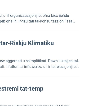
, u lil organizzazzjonijiet oħra biex jieħdu
eb għalih. Ir-riżultati tal-konsultazzjoni issa
tar-Riskju Klimatiku
ġew aġġornati u ssimplifikati. Dawn il-ktajjen tal-
 il-fatturi ta’ influwenza u l-interrelazzjonijiet
 estremi tat-temp