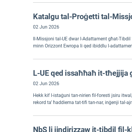
Ingliż.
Katalgu tal-Proġetti tal-Miss
02 Jun 2026
Il-Missjoni tal-UE dwar l-Adattament għat-Tibdil f
minn Orizzont Ewropa li qed ibiddlu l-adattament g
fil-foresti, iż-żieda fil-livell tal-baħar, u riskji 
madwar l-Ewropa.
L-UE qed issaħħaħ it-tħejjija 
02 Jun 2026
Hekk kif l-istaġuni tan-nirien fil-foresti jsiru itw
rekord ta’ ħaddiema tat-tifi tan-nar, inġenji tal-aj
NbS li jindirizzaw it-tibdil fil-