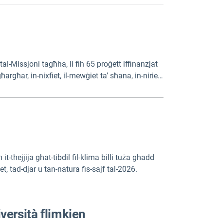
al-Missjoni tagħha, li fih 65 proġett iffinanzjat
argħar, in-nixfiet, il-mewġiet ta’ sħana, in-nirien
 fil-klima qed jiġi implimentat fir-reġjun tiegħek u
it-tħejjija għat-tibdil fil-klima billi tuża għadd
et, tad-djar u tan-natura fis-sajf tal-2026.
diversità flimkien