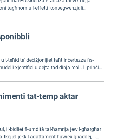
zjoni mal-Presidenza Franċiża tal-G7 ħejja
sjoni tagħhom u l-effetti konsegwenzjali
sponibbli
teħid ta’ deċiżjonijiet taħt inċertezza fis-
lli xjentifiċi u dejta tad-dinja reali. Il-prinċipji
ssibbli liberament.
enimenti tat-temp aktar
ul, il-bidliet fl-umdità tal-ħamrija jew l-għargħar
Biex tkejjel jekk l-adattament huwiex għaddej, l-