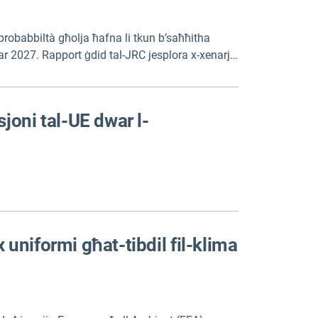
 probabbiltà għolja ħafna li tkun b’saħħitha
ar 2027. Rapport ġdid tal-JRC jesplora x-xenarji
sposti, l-ispostament, u r-riskji umanitarji.
joni tal-UE dwar l-
uniformi għat-tibdil fil-klima