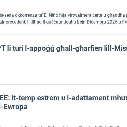
in is-sena okkorrenza ta’ El Niño hija virtwalment ċerta u għandha
r preċedent, li jilħaq il-quċċata tiegħu bejn Diċembru 2026 u Fr
-effetti tagħha fuq il-klima globali, il-prezzijiet tal-ikel, in-nies e
i turi l-appoġġ għall-għarfien lill-Miss
ŻEE: It-temp estrem u l-adattament mhux 
al-Ewropa