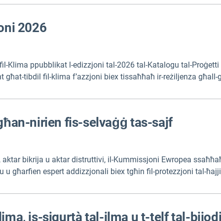
joni 2026
il-Klima ppubblikat l-edizzjoni tal-2026 tal-Katalogu tal-Proġetti t
ħat-tibdil fil-klima f’azzjoni biex tissaħħaħ ir-reżiljenza għall-għ
klimatiċi oħra. Il-katalgu juri eżempji ta’ kif l-adattament għat-tibdil
għan-nirien fis-selvaġġ tas-sajf
al, aktar bikrija u aktar distruttivi, il-Kummissjoni Ewropea ssaħħaħ 
ru u għarfien espert addizzjonali biex tgħin fil-protezzjoni tal-ħajji
klima, is-sigurtà tal-ilma u t-telf tal-bijo