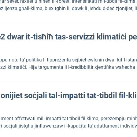
sever, nixfiet u nirien fil-foresti intensifikati mit-tibdil fil-kl
iljenza għall-klima, biex tgħin lil dawk li jieħdu d-deċiżjonijiet, li
2 dwar it-tisħiħ tas-servizzi klimatiċi 
ppa nota ta’ politika li tippreżenta sejbiet ewlenin dwar kif l-ista
izzi klimatiċi. Hija targumenta li l-kredibbiltà xjentifika waħedha mh
untesti tat-teħid tad-deċiżjonijiet u żviluppati permezz ta’ proċess
ijiet soċjali tal-impatti tat-tibdil fil-k
ment affettwati mill-impatti tat-tibdil fil-klima, pereżempju minħ
soċjali jistgħu jinfluwenzaw il-kapaċità ta’ adattament individwali
bbli u li jiżviluppa rakkomandazzjonijiet għal azzjoni fil-Ġermanja